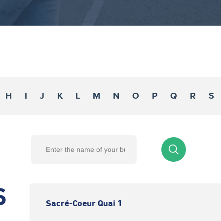
H
I
J
K
L
M
N
O
P
Q
R
S
S
Sacré-Coeur Quai 1