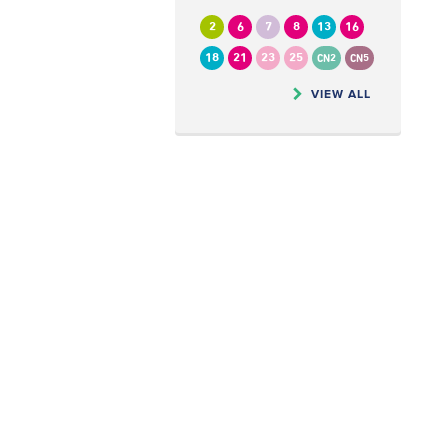
2
6
7
8
13
16
18
21
23
25
CN2
CN5
VIEW ALL