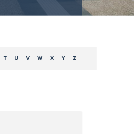
T
U
V
W
X
Y
Z