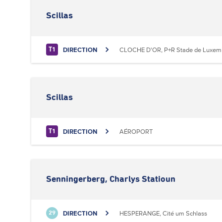
Scillas
DIRECTION
CLOCHE D'OR, P+R Stade de Luxem
T1
Scillas
DIRECTION
AÉROPORT
T1
Senningerberg, Charlys Statioun
DIRECTION
HESPERANGE, Cité um Schlass
29