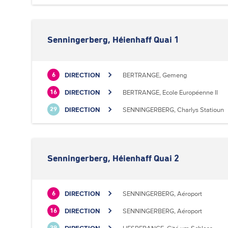
Senningerberg, Héienhaff Quai 1
DIRECTION
BERTRANGE, Gemeng
6
DIRECTION
BERTRANGE, Ecole Européenne II
16
DIRECTION
SENNINGERBERG, Charlys Statioun
29
Senningerberg, Héienhaff Quai 2
DIRECTION
SENNINGERBERG, Aéroport
6
DIRECTION
SENNINGERBERG, Aéroport
16