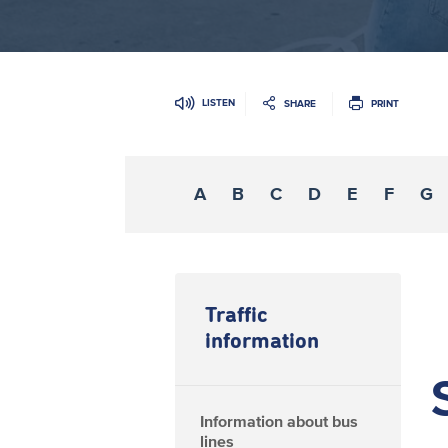
LISTEN
SHARE
PRINT
A
B
C
D
E
F
G
Traffic
information
Information about bus
lines