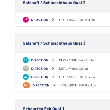
Salzhaff / Schluechthaus Quai 2
DIRECTION
HOLLERICH, P+R Bouillon
15
Salzhaff / Schluechthaus Quai 3
DIRECTION
BERTRANGE, Belle Étoile
10
DIRECTION
MERL, Marcel Cahen
20
DIRECTION
HOLLERICH, P+R Bouillon
22
DIRECTION
HOLLERICH, P+R Bouillon
CN1
Schaarfen Eck Quai 1