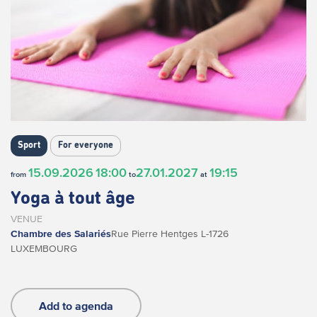
Sport
For everyone
15.09.2026
18:00
27.01.2027
19:15
from
to
at
Yoga à tout âge
VENUE
Chambre des Salariés
Rue Pierre Hentges
L-1726
LUXEMBOURG
Add to agenda