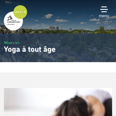
Skip
to
main
menu
content
What's on
Yoga à tout âge