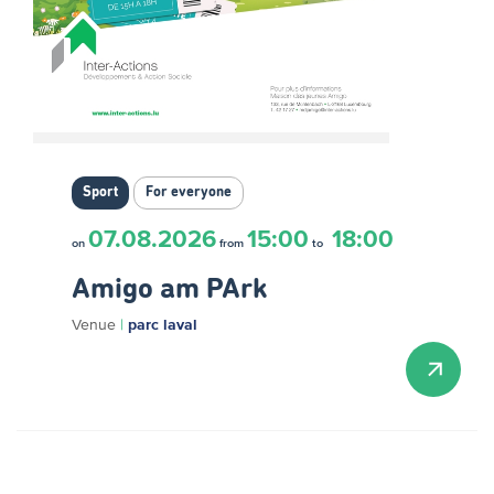
Sport
For everyone
07.08.2026
15:00
18:00
on
from
to
Amigo am PArk
Venue
|
parc laval