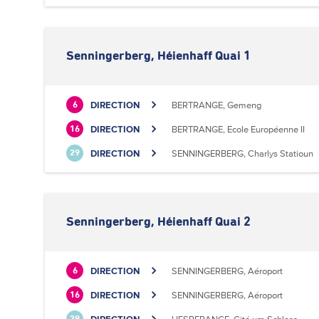
Senningerberg, Héienhaff Quai 1
DIRECTION
BERTRANGE, Gemeng
6
DIRECTION
BERTRANGE, Ecole Européenne II
16
DIRECTION
SENNINGERBERG, Charlys Statioun
29
Senningerberg, Héienhaff Quai 2
DIRECTION
SENNINGERBERG, Aéroport
6
DIRECTION
SENNINGERBERG, Aéroport
16