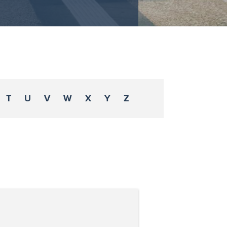
T
U
V
W
X
Y
Z