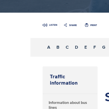
LISTEN
SHARE
PRINT
A
B
C
D
E
F
G
Traffic
information
Information about bus
lines