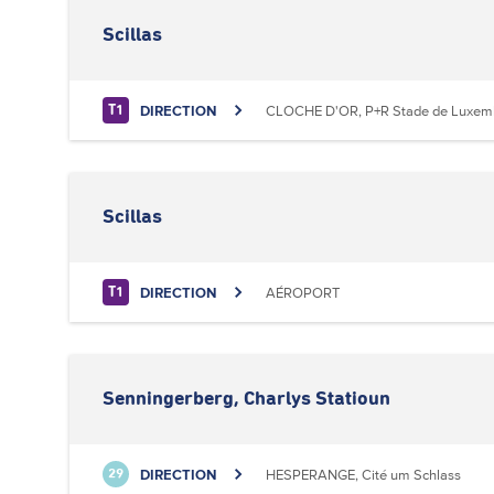
Scillas
DIRECTION
CLOCHE D'OR, P+R Stade de Luxem
T1
Scillas
DIRECTION
AÉROPORT
T1
Senningerberg, Charlys Statioun
DIRECTION
HESPERANGE, Cité um Schlass
29