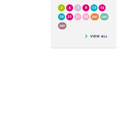
2
6
7
8
13
16
18
21
23
25
CN1
CN2
CN5
VIEW ALL