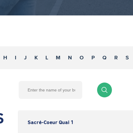
H
I
J
K
L
M
N
O
P
Q
R
S
S
Sacré-Coeur Quai 1