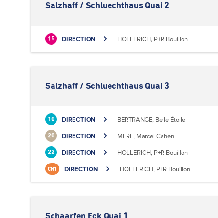
Salzhaff / Schluechthaus Quai 2
DIRECTION
HOLLERICH, P+R Bouillon
15
Salzhaff / Schluechthaus Quai 3
DIRECTION
BERTRANGE, Belle Étoile
10
DIRECTION
MERL, Marcel Cahen
20
DIRECTION
HOLLERICH, P+R Bouillon
22
DIRECTION
HOLLERICH, P+R Bouillon
CN1
Schaarfen Eck Quai 1