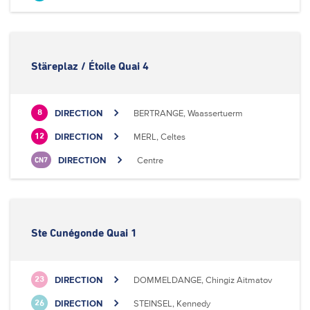
Stäreplaz / Étoile Quai 4
DIRECTION
BERTRANGE, Waassertuerm
8
DIRECTION
MERL, Celtes
12
DIRECTION
Centre
CN7
Ste Cunégonde Quai 1
DIRECTION
DOMMELDANGE, Chingiz Aitmatov
23
DIRECTION
STEINSEL, Kennedy
26