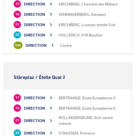
DIRECTION
KIRCHBERG, Chambre des Métiers
12
DIRECTION
SENNINGERBERG, Aéroport
16
DIRECTION
KIRCHBERG, Luxexpo entrée Sud
21
DIRECTION
HOLLERICH, P+R Bouillon
22
DIRECTION
Centre
CN6
Stäreplaz / Étoile Quai 2
DIRECTION
BERTRANGE, École Européenne II
11
DIRECTION
BERTRANGE, Ecole Européenne II
16
ROLLINGERGRUND, Eich centre
DIRECTION
21
culturel
DIRECTION
STRASSEN, Primeurs
22