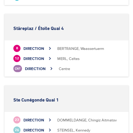
Stäreplaz / Étoile Quai 4
DIRECTION
BERTRANGE, Waassertuerm
8
DIRECTION
MERL, Celtes
12
DIRECTION
Centre
CN7
Ste Cunégonde Quai 1
DIRECTION
DOMMELDANGE, Chingiz Aitmatov
23
DIRECTION
STEINSEL, Kennedy
26