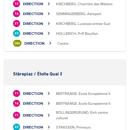
DIRECTION
KIRCHBERG, Chambre des Métiers
12
DIRECTION
SENNINGERBERG, Aéroport
16
DIRECTION
KIRCHBERG, Luxexpo entrée Sud
21
DIRECTION
HOLLERICH, P+R Bouillon
22
DIRECTION
Centre
CN6
Stäreplaz / Étoile Quai 2
DIRECTION
BERTRANGE, École Européenne II
11
DIRECTION
BERTRANGE, Ecole Européenne II
16
ROLLINGERGRUND, Eich centre
DIRECTION
21
culturel
DIRECTION
STRASSEN, Primeurs
22