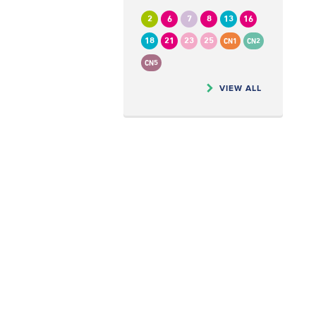
2
6
7
8
13
16
18
21
23
25
CN1
CN2
CN5
VIEW ALL