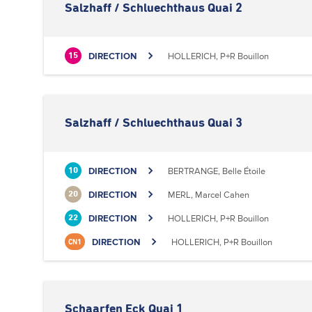
Salzhaff / Schluechthaus Quai 2
DIRECTION
HOLLERICH, P+R Bouillon
15
Salzhaff / Schluechthaus Quai 3
DIRECTION
BERTRANGE, Belle Étoile
10
DIRECTION
MERL, Marcel Cahen
20
DIRECTION
HOLLERICH, P+R Bouillon
22
DIRECTION
HOLLERICH, P+R Bouillon
CN1
Schaarfen Eck Quai 1