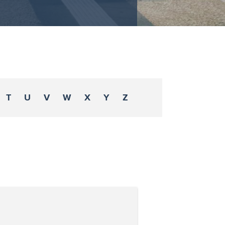
T
U
V
W
X
Y
Z