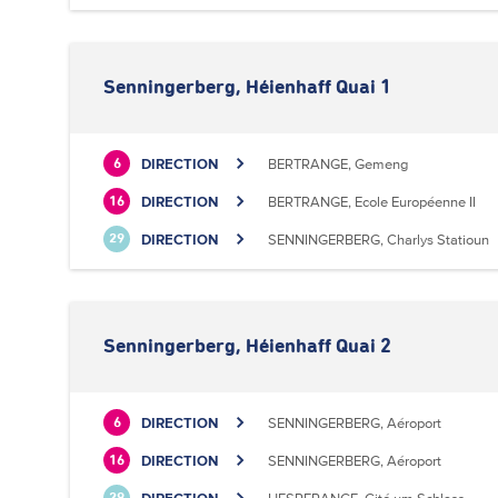
Senningerberg, Héienhaff Quai 1
DIRECTION
BERTRANGE, Gemeng
6
DIRECTION
BERTRANGE, Ecole Européenne II
16
DIRECTION
SENNINGERBERG, Charlys Statioun
29
Senningerberg, Héienhaff Quai 2
DIRECTION
SENNINGERBERG, Aéroport
6
DIRECTION
SENNINGERBERG, Aéroport
16