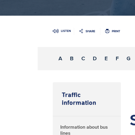
LISTEN
SHARE
PRINT
A
B
C
D
E
F
G
Traffic
information
Information about bus
lines