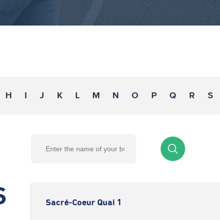
H
I
J
K
L
M
N
O
P
Q
R
S
S
Sacré-Coeur Quai 1