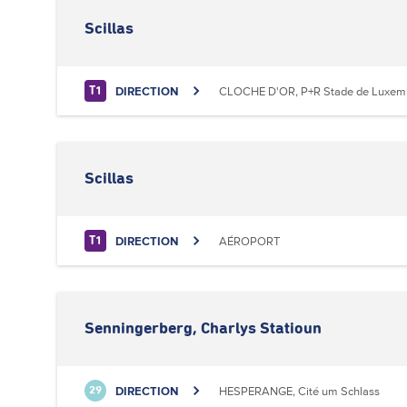
Scillas
DIRECTION
CLOCHE D'OR, P+R Stade de Luxem
T1
Scillas
DIRECTION
AÉROPORT
T1
Senningerberg, Charlys Statioun
DIRECTION
HESPERANGE, Cité um Schlass
29