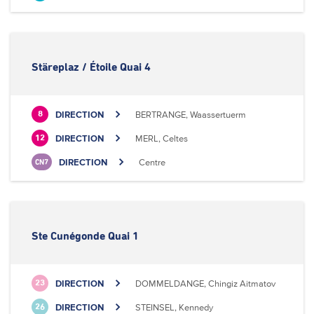
Stäreplaz / Étoile Quai 4
DIRECTION
BERTRANGE, Waassertuerm
8
DIRECTION
MERL, Celtes
12
DIRECTION
Centre
CN7
Ste Cunégonde Quai 1
DIRECTION
DOMMELDANGE, Chingiz Aitmatov
23
DIRECTION
STEINSEL, Kennedy
26