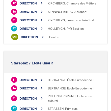
DIRECTION
KIRCHBERG, Chambre des Métiers
12
DIRECTION
SENNINGERBERG, Aéroport
16
DIRECTION
KIRCHBERG, Luxexpo entrée Sud
21
DIRECTION
HOLLERICH, P+R Bouillon
22
DIRECTION
Centre
CN6
Stäreplaz / Étoile Quai 2
DIRECTION
BERTRANGE, École Européenne II
11
DIRECTION
BERTRANGE, Ecole Européenne II
16
ROLLINGERGRUND, Eich centre
DIRECTION
21
culturel
DIRECTION
STRASSEN, Primeurs
22