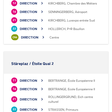
DIRECTION
KIRCHBERG, Chambre des Métiers
12
DIRECTION
SENNINGERBERG, Aéroport
16
DIRECTION
KIRCHBERG, Luxexpo entrée Sud
21
DIRECTION
HOLLERICH, P+R Bouillon
22
DIRECTION
Centre
CN6
Stäreplaz / Étoile Quai 2
DIRECTION
BERTRANGE, École Européenne II
11
DIRECTION
BERTRANGE, Ecole Européenne II
16
ROLLINGERGRUND, Eich centre
DIRECTION
21
culturel
DIRECTION
STRASSEN, Primeurs
22