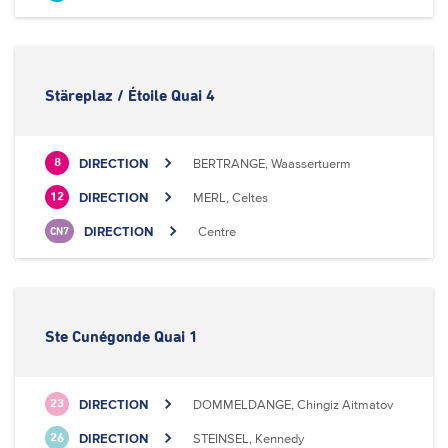
Stäreplaz / Étoile Quai 4
DIRECTION
BERTRANGE, Waassertuerm
8
DIRECTION
MERL, Celtes
12
DIRECTION
Centre
CN7
Ste Cunégonde Quai 1
DIRECTION
DOMMELDANGE, Chingiz Aitmatov
23
DIRECTION
STEINSEL, Kennedy
26