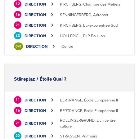
DIRECTION
KIRCHBERG, Chambre des Métiers
12
DIRECTION
SENNINGERBERG, Aéroport
16
DIRECTION
KIRCHBERG, Luxexpo entrée Sud
21
DIRECTION
HOLLERICH, P+R Bouillon
22
DIRECTION
Centre
CN6
Stäreplaz / Étoile Quai 2
DIRECTION
BERTRANGE, École Européenne II
11
DIRECTION
BERTRANGE, Ecole Européenne II
16
ROLLINGERGRUND, Eich centre
DIRECTION
21
culturel
DIRECTION
STRASSEN, Primeurs
22