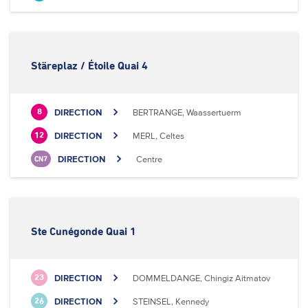
Stäreplaz / Étoile Quai 4
DIRECTION
BERTRANGE, Waassertuerm
8
DIRECTION
MERL, Celtes
12
DIRECTION
Centre
CN7
Ste Cunégonde Quai 1
DIRECTION
DOMMELDANGE, Chingiz Aitmatov
23
DIRECTION
STEINSEL, Kennedy
26