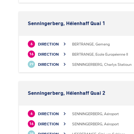
Senningerberg, Héienhaff Quai 1
DIRECTION
BERTRANGE, Gemeng
6
DIRECTION
BERTRANGE, Ecole Européenne II
16
DIRECTION
SENNINGERBERG, Charlys Statioun
29
Senningerberg, Héienhaff Quai 2
DIRECTION
SENNINGERBERG, Aéroport
6
DIRECTION
SENNINGERBERG, Aéroport
16