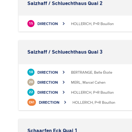
Salzhaff / Schluechthaus Quai 2
DIRECTION
HOLLERICH, P+R Bouillon
15
Salzhaff / Schluechthaus Quai 3
DIRECTION
BERTRANGE, Belle Étoile
10
DIRECTION
MERL, Marcel Cahen
20
DIRECTION
HOLLERICH, P+R Bouillon
22
DIRECTION
HOLLERICH, P+R Bouillon
CN1
Schaarfen Eck Quai 1