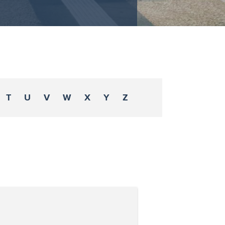
T
U
V
W
X
Y
Z