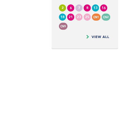
2
6
7
8
13
16
18
21
23
25
CN1
CN2
CN5
VIEW ALL