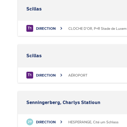
Scillas
DIRECTION
CLOCHE D'OR, P+R Stade de Luxem
T1
Scillas
DIRECTION
AÉROPORT
T1
Senningerberg, Charlys Statioun
DIRECTION
HESPERANGE, Cité um Schlass
29