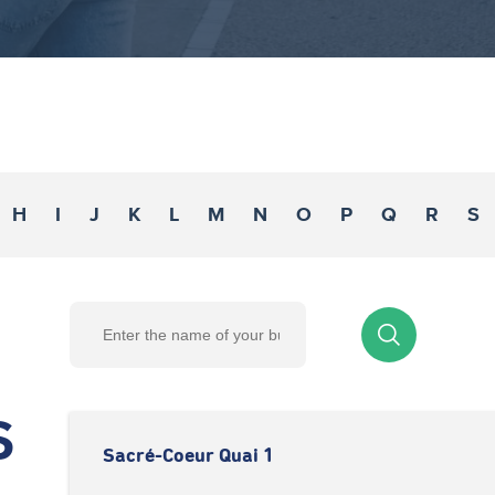
H
I
J
K
L
M
N
O
P
Q
R
S
S
Sacré-Coeur Quai 1