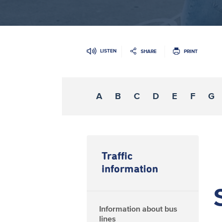
LISTEN
SHARE
PRINT
A
B
C
D
E
F
G
Traffic
information
Information about bus
lines