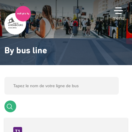
Skip
to
main
menu
content
By bus line
T1