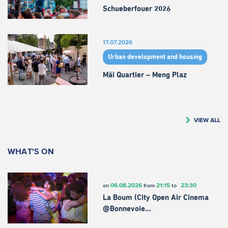
Schueberfouer 2026
17.07.2026
Urban development and housing
Mäi Quartier – Meng Plaz
VIEW ALL
WHAT'S ON
06.08.2026
21:15
23:30
on
from
to
La Boum (City Open Air Cinema
@Bonnevoie…