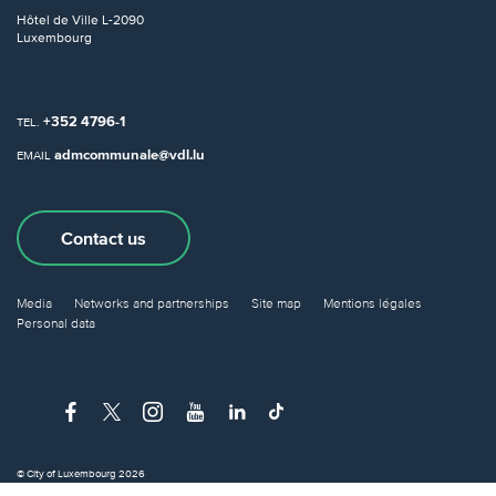
Hôtel de Ville
L-2090
Luxembourg
+352 4796-1
TEL.
admcommunale@vdl.lu
EMAIL
Contact us
Media
Networks and partnerships
Site map
Mentions légales
Personal data
© City of Luxembourg 2026