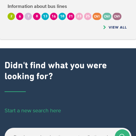
Information about bus lines
2
6
7
8
13
16
18
21
23
25
CN1
CN2
CN5
VIEW ALL
Didn't find what you were
looking for?
Start a new search here