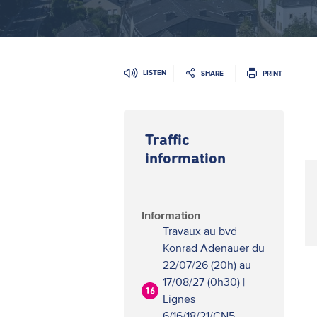
LISTEN
SHARE
PRINT
Traffic
information
Information
Travaux au bvd
Konrad Adenauer du
22/07/26 (20h) au
17/08/27 (0h30) |
16
Lignes
6/16/18/21/CN5