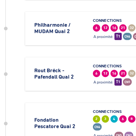
CONNECTIONS
Philharmonie /
6
12
16
21
32
MUDAM Quai 2
A proximité:
T1
CN4
CONNECTIONS
Rout Bréck -
6
12
16
21
32
Pafendall Quai 2
A proximité:
T1
CN5
CONNECTIONS
2
3
4
6
8
Fondation
Pescatore Quai 2
CN4
A proximité:
CN5
CN7