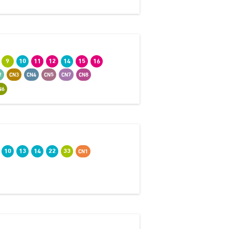
9
10
11
12
14
15
16
2
CN3
CN4
CN5
CN7
CN8
N6
10
13
14
22
33
CN1