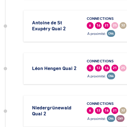
CONNECTIONS
Antoine de St
6
16
21
25
32
Exupéry Quai 2
A proximité:
CN4
CONNECTIONS
Léon Hengen Quai 2
6
12
16
21
25
A proximité:
CN4
CONNECTIONS
Niedergrünewald
6
12
16
21
32
Quai 2
A proximité:
CN4
CN5