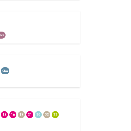
CN5
CN4
12
16
19
21
30
32
33