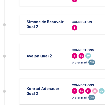
Simone de Beauvoir
CONNECTION
Quai 2
6
CONNECTIONS
Avalon Quai 2
6
16
30
A proximité:
CN4
CONNECTIONS
Konrad Adenauer
6
16
21
25
30
Quai 2
A proximité:
CN4