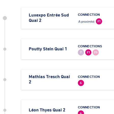
CONNECTION
Luxexpo Entrée Sud
Quai 2
A proximité:
21
CONNECTIONS
Poutty Stein Quai 1
7
21
25
Mathias Tresch Quai
CONNECTION
2
6
CONNECTION
Léon Thyes Quai 2
6