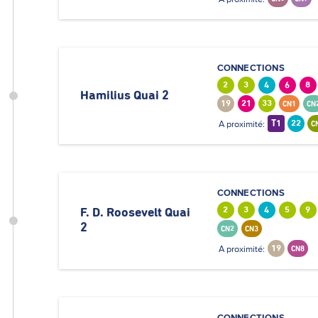
CONNECTIONS
2
3
4
6
8
Hamilius Quai 2
19
21
33
CN1
CN
A proximité:
T1
22
C
CONNECTIONS
2
3
4
5
9
F. D. Roosevelt Quai
2
CN2
CN3
A proximité:
19
CN8
CONNECTIONS