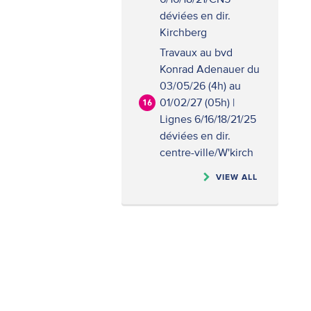
déviées en dir.
Kirchberg
Travaux au bvd
Konrad Adenauer du
03/05/26 (4h) au
01/02/27 (05h) |
16
Lignes 6/16/18/21/25
déviées en dir.
centre-ville/W'kirch
VIEW ALL