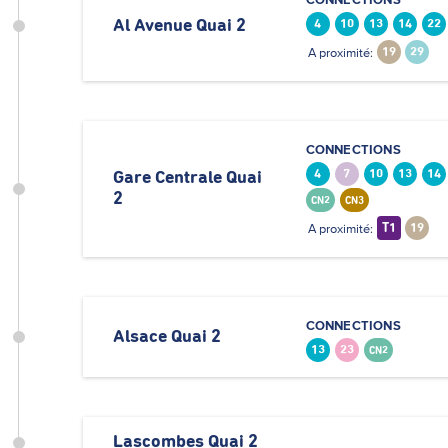
Al Avenue Quai 2
4
10
13
14
22
A proximité:
19
29
CONNECTIONS
4
7
10
13
14
Gare Centrale Quai
2
CN2
CN3
A proximité:
T1
19
CONNECTIONS
Alsace Quai 2
13
23
CN2
Lascombes Quai 2