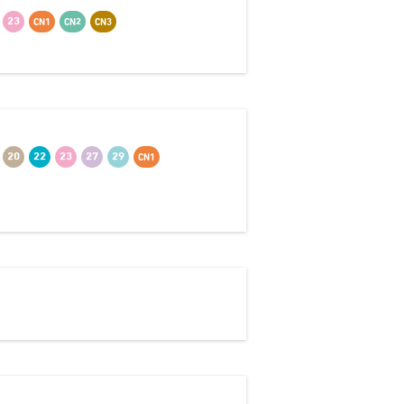
23
CN1
CN2
CN3
20
22
23
27
29
CN1