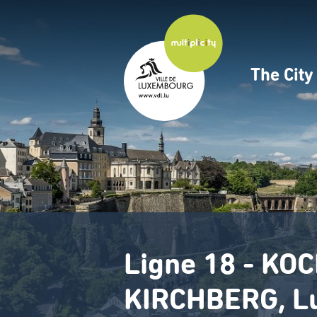
Skip
to
main
content
The Cit
Navig
princ
Ligne 18 - KO
KIRCHBERG, Lu