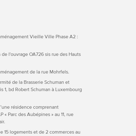
 réaménagement Vieille Ville Phase A2 :
tion de l'ouvrage OA726 sis rue des Hauts
 réaménagement de la rue Mohrfels.
nformité de la Brasserie Schuman et
 sis 1, bd Robert Schuman à Luxembourg
on d’une résidence comprenant
AP « Parc des Aubépines » au 11, rue
ir.
ion de 15 logements et de 2 commerces au