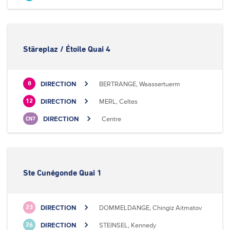
Stäreplaz / Étoile Quai 4
DIRECTION
BERTRANGE, Waassertuerm
8
DIRECTION
MERL, Celtes
12
DIRECTION
Centre
CN7
Ste Cunégonde Quai 1
DIRECTION
DOMMELDANGE, Chingiz Aitmatov
23
DIRECTION
STEINSEL, Kennedy
26