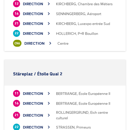
DIRECTION
KIRCHBERG, Chambre des Métiers
12
DIRECTION
SENNINGERBERG, Aéroport
16
DIRECTION
KIRCHBERG, Luxexpo entrée Sud
21
DIRECTION
HOLLERICH, P+R Bouillon
22
DIRECTION
Centre
CN6
Stäreplaz / Étoile Quai 2
DIRECTION
BERTRANGE, École Européenne II
11
DIRECTION
BERTRANGE, Ecole Européenne II
16
ROLLINGERGRUND, Eich centre
DIRECTION
21
culturel
DIRECTION
STRASSEN, Primeurs
22