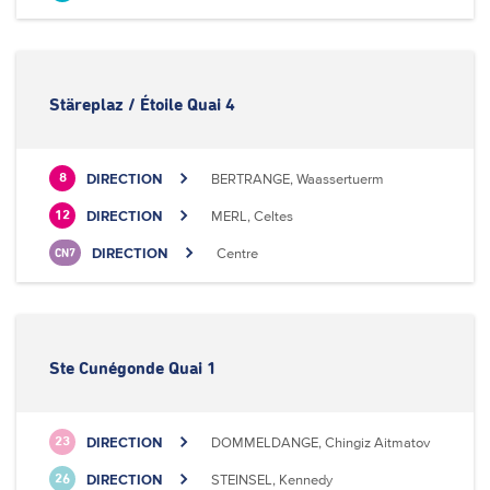
Stäreplaz / Étoile Quai 4
DIRECTION
BERTRANGE, Waassertuerm
8
DIRECTION
MERL, Celtes
12
DIRECTION
Centre
CN7
Ste Cunégonde Quai 1
DIRECTION
DOMMELDANGE, Chingiz Aitmatov
23
DIRECTION
STEINSEL, Kennedy
26