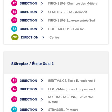
DIRECTION
KIRCHBERG, Chambre des Métiers
12
DIRECTION
SENNINGERBERG, Aéroport
16
DIRECTION
KIRCHBERG, Luxexpo entrée Sud
21
DIRECTION
HOLLERICH, P+R Bouillon
22
DIRECTION
Centre
CN6
Stäreplaz / Étoile Quai 2
DIRECTION
BERTRANGE, École Européenne II
11
DIRECTION
BERTRANGE, Ecole Européenne II
16
ROLLINGERGRUND, Eich centre
DIRECTION
21
culturel
DIRECTION
STRASSEN, Primeurs
22