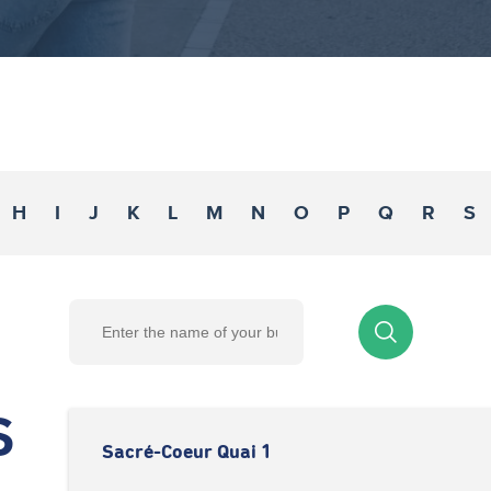
H
I
J
K
L
M
N
O
P
Q
R
S
S
Sacré-Coeur Quai 1