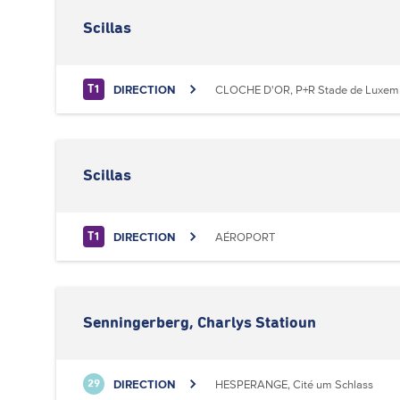
Scillas
DIRECTION
CLOCHE D'OR, P+R Stade de Luxem
T1
Scillas
DIRECTION
AÉROPORT
T1
Senningerberg, Charlys Statioun
DIRECTION
HESPERANGE, Cité um Schlass
29