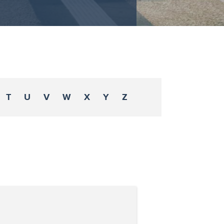
T
U
V
W
X
Y
Z