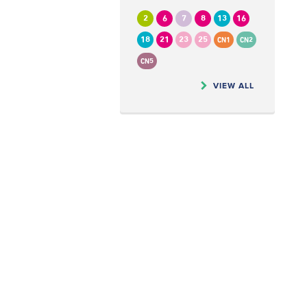
2
6
7
8
13
16
18
21
23
25
CN1
CN2
CN5
VIEW ALL