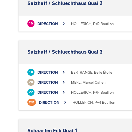
Salzhaff / Schluechthaus Quai 2
DIRECTION
HOLLERICH, P+R Bouillon
15
Salzhaff / Schluechthaus Quai 3
DIRECTION
BERTRANGE, Belle Étoile
10
DIRECTION
MERL, Marcel Cahen
20
DIRECTION
HOLLERICH, P+R Bouillon
22
DIRECTION
HOLLERICH, P+R Bouillon
CN1
Schaarfen Eck Quai 1