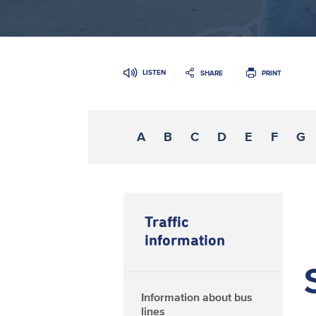
LISTEN
SHARE
PRINT
A
B
C
D
E
F
G
Traffic
information
Information about bus
lines