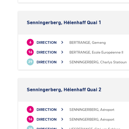
Senningerberg, Héienhaff Quai 1
DIRECTION
BERTRANGE, Gemeng
6
DIRECTION
BERTRANGE, Ecole Européenne II
16
DIRECTION
SENNINGERBERG, Charlys Statioun
29
Senningerberg, Héienhaff Quai 2
DIRECTION
SENNINGERBERG, Aéroport
6
DIRECTION
SENNINGERBERG, Aéroport
16