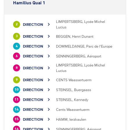
Hamilius Quai 1
LIMPERTSBERG, Lycée Michel
DIRECTION
2
Lucius
DIRECTION
BEGGEN, Henri Dunant
3
DIRECTION
DOMMELDANGE, Parc de l'Europe
4
DIRECTION
SENNINGERBERG, Aéroport
6
LIMPERTSBERG, Lycée Michel
DIRECTION
8
Lucius
DIRECTION
CENTS Waassertuerm
9
DIRECTION
STEINSEL, Buergaass
10
DIRECTION
STEINSEL, Kennedy
11
DIRECTION
Cents Waassertuerm
14
DIRECTION
HAMM, Ierzkaulen
15
DIRECTION
SENNINGERBERG, Aéroport
16