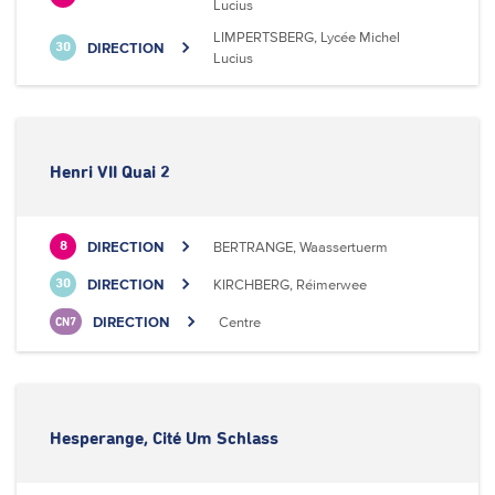
Lucius
LIMPERTSBERG, Lycée Michel
DIRECTION
30
Lucius
Henri VII Quai 2
DIRECTION
BERTRANGE, Waassertuerm
8
DIRECTION
KIRCHBERG, Réimerwee
30
DIRECTION
Centre
CN7
Hesperange, Cité Um Schlass