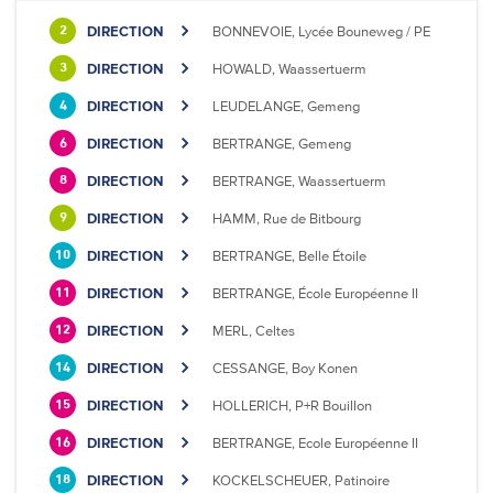
DIRECTION
BONNEVOIE, Lycée Bouneweg / PE
2
DIRECTION
HOWALD, Waassertuerm
3
DIRECTION
LEUDELANGE, Gemeng
4
DIRECTION
BERTRANGE, Gemeng
6
DIRECTION
BERTRANGE, Waassertuerm
8
DIRECTION
HAMM, Rue de Bitbourg
9
DIRECTION
BERTRANGE, Belle Étoile
10
DIRECTION
BERTRANGE, École Européenne II
11
DIRECTION
MERL, Celtes
12
DIRECTION
CESSANGE, Boy Konen
14
DIRECTION
HOLLERICH, P+R Bouillon
15
DIRECTION
BERTRANGE, Ecole Européenne II
16
DIRECTION
KOCKELSCHEUER, Patinoire
18