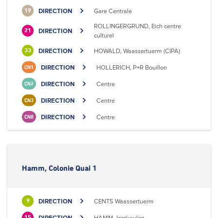
DIRECTION
Gare Centrale
19
ROLLINGERGRUND, Eich centre
DIRECTION
21
culturel
DIRECTION
HOWALD, Waassertuerm (CIPA)
33
DIRECTION
HOLLERICH, P+R Bouillon
CN1
DIRECTION
Centre
CN2
DIRECTION
Centre
CN3
DIRECTION
Centre
CN8
Hamm, Colonie Quai 1
DIRECTION
CENTS Waassertuerm
9
DIRECTION
HAMM, Ierzkaulen
15