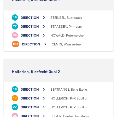
Hollerich, Kierfecht Quai 1
DIRECTION
STEINSEL, Buergaass
10
DIRECTION
STRASSEN, Primeurs
22
DIRECTION
HOWALD, Peternelchen
24
DIRECTION
CENTS, Waassertuerm
CN1
Hollerich, Kierfecht Quai 2
DIRECTION
BERTRANGE, Belle Étoile
10
DIRECTION
HOLLERICH, P+R Bouillon
17
DIRECTION
HOLLERICH, P+R Bouillon
22
DIRECTION
BELAIR, Centre Hospitalier
24