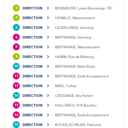
DIRECTION
BONNEVOIE, Lycée Bouneweg / PE
2
DIRECTION
HOWALD, Waassertuerm
3
DIRECTION
LEUDELANGE, Gemeng
4
DIRECTION
BERTRANGE, Gemeng
6
DIRECTION
BERTRANGE, Waassertuerm
8
DIRECTION
HAMM, Rue de Bitbourg
9
DIRECTION
BERTRANGE, Belle Étoile
10
DIRECTION
BERTRANGE, École Européenne II
11
DIRECTION
MERL, Celtes
12
DIRECTION
CESSANGE, Boy Konen
14
DIRECTION
HOLLERICH, P+R Bouillon
15
DIRECTION
BERTRANGE, Ecole Européenne II
16
DIRECTION
KOCKELSCHEUER, Patinoire
18