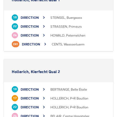
Hollerich, Kierfecht Quai 1
DIRECTION
STEINSEL, Buergaass
10
DIRECTION
STRASSEN, Primeurs
22
DIRECTION
HOWALD, Peternelchen
24
DIRECTION
CENTS, Waassertuerm
CN1
Hollerich, Kierfecht Quai 2
DIRECTION
BERTRANGE, Belle Étoile
10
DIRECTION
HOLLERICH, P+R Bouillon
17
DIRECTION
HOLLERICH, P+R Bouillon
22
DIRECTION
BELAIR, Centre Hospitalier
24