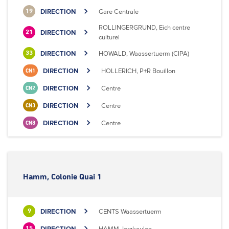
DIRECTION
Gare Centrale
19
ROLLINGERGRUND, Eich centre
DIRECTION
21
culturel
DIRECTION
HOWALD, Waassertuerm (CIPA)
33
DIRECTION
HOLLERICH, P+R Bouillon
CN1
DIRECTION
Centre
CN2
DIRECTION
Centre
CN3
DIRECTION
Centre
CN8
Hamm, Colonie Quai 1
DIRECTION
CENTS Waassertuerm
9
DIRECTION
HAMM, Ierzkaulen
15