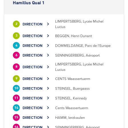
Hamilius Quai 1
LIMPERTSBERG, Lycée Michel
DIRECTION
2
Lucius
DIRECTION
BEGGEN, Henri Dunant
3
DIRECTION
DOMMELDANGE, Parc de l'Europe
4
DIRECTION
SENNINGERBERG, Aéroport
6
LIMPERTSBERG, Lycée Michel
DIRECTION
8
Lucius
DIRECTION
CENTS Waassertuerm
9
DIRECTION
STEINSEL, Buergaass
10
DIRECTION
STEINSEL, Kennedy
11
DIRECTION
Cents Waassertuerm
14
DIRECTION
HAMM, Ierzkaulen
15
DIRECTION
SENNINGERBERG, Aéroport
16