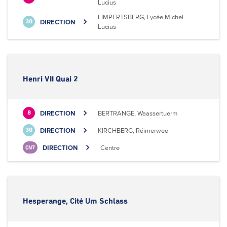
Lucius
LIMPERTSBERG, Lycée Michel
DIRECTION
30
Lucius
Henri VII Quai 2
DIRECTION
BERTRANGE, Waassertuerm
8
DIRECTION
KIRCHBERG, Réimerwee
30
DIRECTION
Centre
CN7
Hesperange, Cité Um Schlass