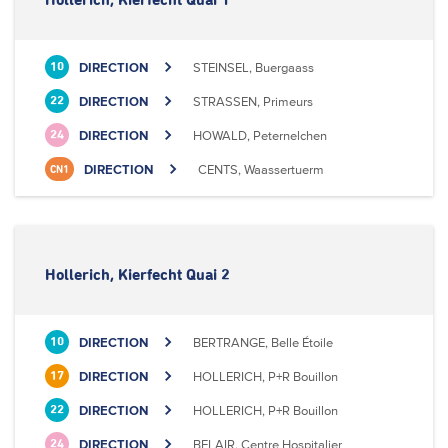
Hollerich, Kierfecht Quai 1
DIRECTION
STEINSEL, Buergaass
10
DIRECTION
STRASSEN, Primeurs
22
DIRECTION
HOWALD, Peternelchen
24
DIRECTION
CENTS, Waassertuerm
CN1
Hollerich, Kierfecht Quai 2
DIRECTION
BERTRANGE, Belle Étoile
10
DIRECTION
HOLLERICH, P+R Bouillon
17
DIRECTION
HOLLERICH, P+R Bouillon
22
DIRECTION
BELAIR, Centre Hospitalier
24