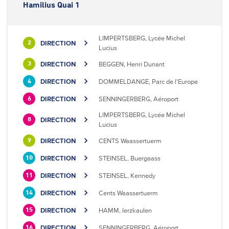
Hamilius Quai 1
LIMPERTSBERG, Lycée Michel
DIRECTION
2
Lucius
DIRECTION
BEGGEN, Henri Dunant
3
DIRECTION
DOMMELDANGE, Parc de l'Europe
4
DIRECTION
SENNINGERBERG, Aéroport
6
LIMPERTSBERG, Lycée Michel
DIRECTION
8
Lucius
DIRECTION
CENTS Waassertuerm
9
DIRECTION
STEINSEL, Buergaass
10
DIRECTION
STEINSEL, Kennedy
11
DIRECTION
Cents Waassertuerm
14
DIRECTION
HAMM, Ierzkaulen
15
DIRECTION
SENNINGERBERG, Aéroport
16