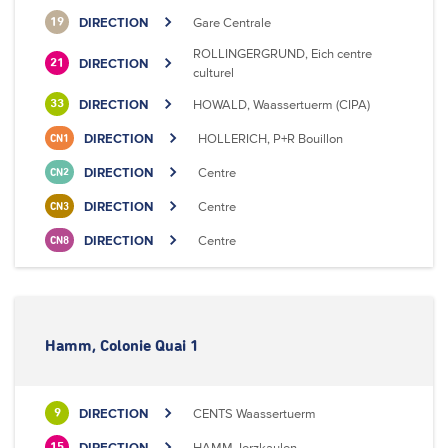
DIRECTION
Gare Centrale
19
ROLLINGERGRUND, Eich centre
DIRECTION
21
culturel
DIRECTION
HOWALD, Waassertuerm (CIPA)
33
DIRECTION
HOLLERICH, P+R Bouillon
CN1
DIRECTION
Centre
CN2
DIRECTION
Centre
CN3
DIRECTION
Centre
CN8
Hamm, Colonie Quai 1
DIRECTION
CENTS Waassertuerm
9
DIRECTION
HAMM, Ierzkaulen
15