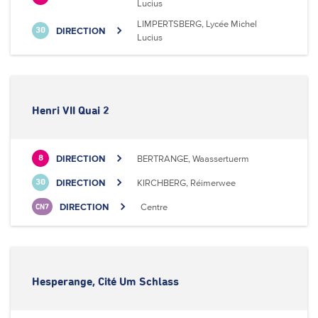
Lucius
LIMPERTSBERG, Lycée Michel
DIRECTION
30
Lucius
Henri VII Quai 2
DIRECTION
BERTRANGE, Waassertuerm
8
DIRECTION
KIRCHBERG, Réimerwee
30
DIRECTION
Centre
CN7
Hesperange, Cité Um Schlass