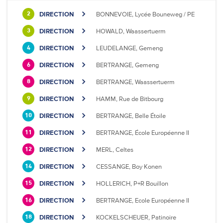
DIRECTION
BONNEVOIE, Lycée Bouneweg / PE
2
DIRECTION
HOWALD, Waassertuerm
3
DIRECTION
LEUDELANGE, Gemeng
4
DIRECTION
BERTRANGE, Gemeng
6
DIRECTION
BERTRANGE, Waassertuerm
8
DIRECTION
HAMM, Rue de Bitbourg
9
DIRECTION
BERTRANGE, Belle Étoile
10
DIRECTION
BERTRANGE, École Européenne II
11
DIRECTION
MERL, Celtes
12
DIRECTION
CESSANGE, Boy Konen
14
DIRECTION
HOLLERICH, P+R Bouillon
15
DIRECTION
BERTRANGE, Ecole Européenne II
16
DIRECTION
KOCKELSCHEUER, Patinoire
18