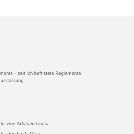
ments – zeitlich befristete Reglemente
hlussfassung
 der
Rue Adolphe Omlor
 der
Rue Emile Metz