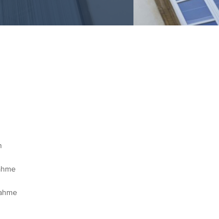
n
nahme
nahme