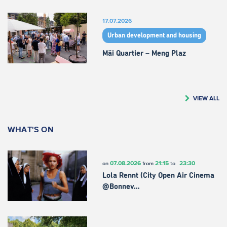
17.07.2026
Urban development and housing
Mäi Quartier – Meng Plaz
VIEW ALL
WHAT'S ON
07.08.2026
21:15
23:30
on
from
to
Lola Rennt (City Open Air Cinema
@Bonnev…