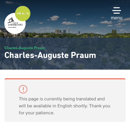
Skip
to
main
menu
content
Charles-Auguste Praum
Charles-Auguste Praum
This page is currently being translated and
will be available in English shortly. Thank you
for your patience.