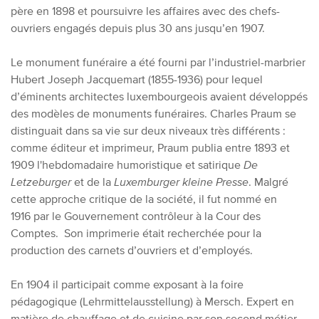
père en 1898 et poursuivre les affaires avec des chefs-
ouvriers engagés depuis plus 30 ans jusqu’en 1907.
Le monument funéraire a été fourni par l’industriel-marbrier
Hubert Joseph Jacquemart (1855-1936) pour lequel
d’éminents architectes luxembourgeois avaient développés
des modèles de monuments funéraires. Charles Praum se
distinguait dans sa vie sur deux niveaux très différents :
comme éditeur et imprimeur, Praum publia entre 1893 et
1909 l'hebdomadaire humoristique et satirique
De
Letzeburger
et de l
a
Luxemburger kleine Presse
. Malgré
cette approche critique de la société, il fut nommé en
1916 par le Gouvernement contrôleur à la Cour des
Comptes. Son imprimerie était recherchée pour la
production des carnets d’ouvriers et d’employés.
En 1904 il participait comme exposant à la foire
pédagogique (Lehrmittelausstellung) à Mersch. Expert en
matière de chauffage et de cuisine par son second métier,