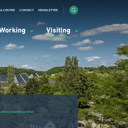
IA CENTRE
CONTACT
NEWSLETTER
Working
Visiting
efèvre family grave)