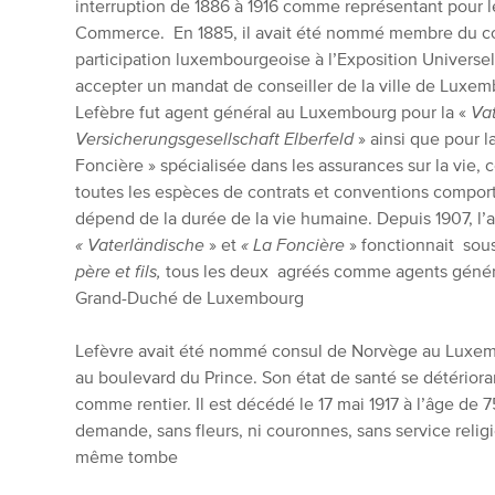
interruption de 1886 à 1916 comme représentant pour
Commerce. En 1885, il avait été nommé membre du com
participation luxembourgeoise à l’Exposition Universell
accepter un mandat de conseiller de la ville de Luxembo
Lefèbre fut agent général au Luxembourg pour la «
Va
Versicherungsgesellschaft Elberfeld
» ainsi que pour 
Foncière »
spécialisée dans les assurances sur la vie, 
toutes les espèces de contrats et conventions compor
dépend de la durée de la vie humaine. Depuis 1907, l’
« Vaterländische
» et
« La Foncière
» fonctionnait
sous
père et fils,
tous les deux agréés comme agents génér
Grand-Duché de Luxembourg
Lefèvre avait été nommé consul de Norvège au Luxemb
au boulevard du Prince. Son état de santé se détérioran
comme rentier. Il est décédé le 17 mai 1917 à l’âge de 7
demande, sans fleurs, ni couronnes, sans service religi
même tombe