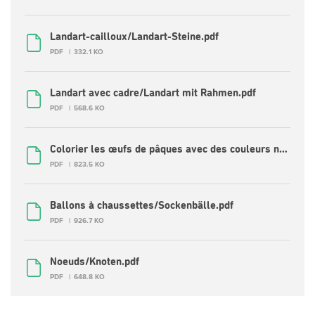
Landart-cailloux/Landart-Steine.pdf
PDF
332.1 KO
Landart avec cadre/Landart mit Rahmen.pdf
PDF
568.6 KO
Colorier les œufs de pâques avec des couleurs naturelles/Ostereier mit Naturfarben.pdf
PDF
823.5 KO
Ballons à chaussettes/Sockenbälle.pdf
PDF
926.7 KO
Noeuds/Knoten.pdf
PDF
648.8 KO