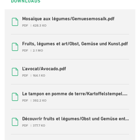
DOWNLOADS
Mosaïque aux légumes/Gemuesemosaik.pdf
PDF
428.3 KO
Fruits, légumes et art/Obst, Gemüse und Kunst.pdf
PDF
2.1 MO
L'avocat/Avocado.pdf
PDF
164.1 KO
Le tampon en pomme de terre/Kartoffelstempel.pdf
PDF
392.2 KO
Découvrir fruits et légumes/Obst und Gemüse entdecken.pdf
PDF
377.7 KO