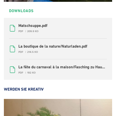
DOWNLOADS
Matschsuppe.pdf
PDF
209.9 KO
La boutique de la nature/Naturladen.pdf
PDF
214.5 KO
La fête du carnaval à la maison/Fasching zu Hause.pdf
PDF
192 KO
WERDEN SIE KREATIV