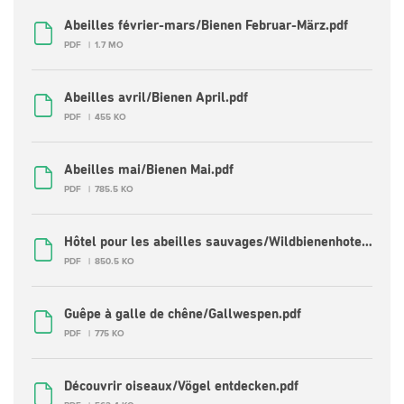
Abeilles février-mars/Bienen Februar-März.pdf
PDF
1.7 MO
Abeilles avril/Bienen April.pdf
PDF
455 KO
Abeilles mai/Bienen Mai.pdf
PDF
785.5 KO
Hôtel pour les abeilles sauvages/Wildbienenhotel.pdf
PDF
850.5 KO
Guêpe à galle de chêne/Gallwespen.pdf
PDF
775 KO
Découvrir oiseaux/Vögel entdecken.pdf