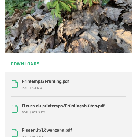
DOWNLOADS
Printemps/Frühling.pdf
PDF
1.3 MO
Fleurs du printemps/Frühlingsblüten.pdf
PDF
973.2 KO
Pissenlit/Löwenzahn.pdf
PDF
459 KO