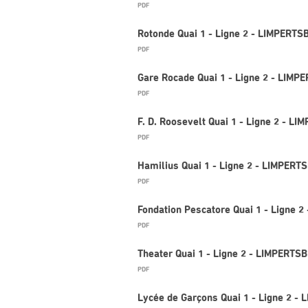
PDF
Rotonde Quai 1 - Ligne 2 - LIMPERTS
PDF
Gare Rocade Quai 1 - Ligne 2 - LIMP
PDF
F. D. Roosevelt Quai 1 - Ligne 2 - L
PDF
Hamilius Quai 1 - Ligne 2 - LIMPERT
PDF
Fondation Pescatore Quai 1 - Ligne 
PDF
Theater Quai 1 - Ligne 2 - LIMPERTS
PDF
Lycée de Garçons Quai 1 - Ligne 2 -