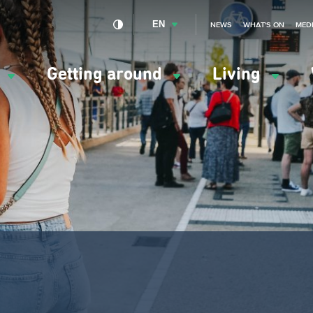
EN
NEWS
WHAT'S ON
MED
y
Getting around
Living
ation
ipale