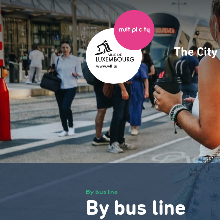
Skip
to
main
content
The Cit
Navig
princ
By bus line
By bus line