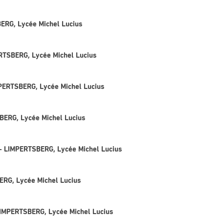
BERG, Lycée Michel Lucius
ERTSBERG, Lycée Michel Lucius
IMPERTSBERG, Lycée Michel Lucius
SBERG, Lycée Michel Lucius
2 - LIMPERTSBERG, Lycée Michel Lucius
BERG, Lycée Michel Lucius
 LIMPERTSBERG, Lycée Michel Lucius