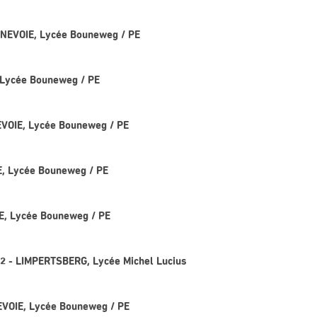
ONNEVOIE, Lycée Bouneweg / PE
, Lycée Bouneweg / PE
EVOIE, Lycée Bouneweg / PE
E, Lycée Bouneweg / PE
IE, Lycée Bouneweg / PE
 2 - LIMPERTSBERG, Lycée Michel Lucius
EVOIE, Lycée Bouneweg / PE