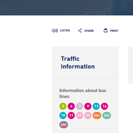
LISTEN
SHARE
PRINT
Traffic
information
Information about bus
lines
2
6
7
8
13
16
18
21
23
25
CN1
CN2
CN5