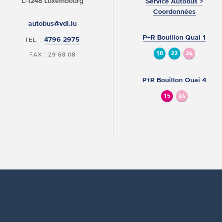
L-1248 Luxembourg
Service Autobus >
Coordonnées
autobus@vdl.lu
P+R Bouillon Quai 1
4796 2975
TEL. :
10
22
24
FAX : 29 68 08
P+R Bouillon Quai 4
15
24