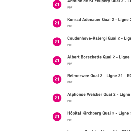
Antoine de St Exupéry Quai 2 - 
21
PDF
Konrad Adenauer Quai 2 - Ligne 
21
PDF
Coudenhove-Kalergi Quai 2 - Lig
21
PDF
Albert Borschette Quai 2 - Lign
21
PDF
Réimerwee Quai 2 - Ligne 21 - R
21
PDF
Alphonse Weicker Quai 2 - Ligne
21
PDF
Hôpital Kirchberg Quai 2 - Ligne
21
PDF