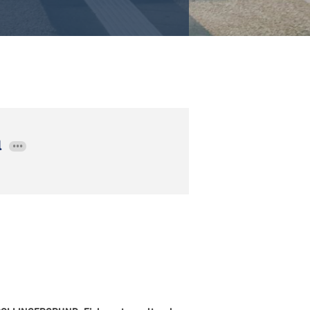
l
•••