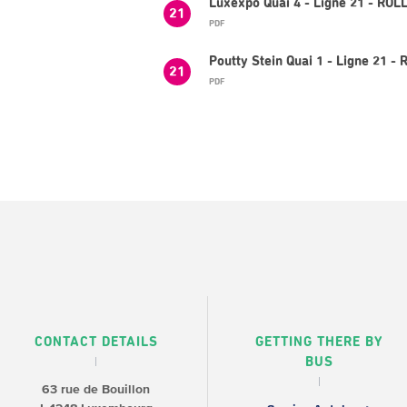
Luxexpo Quai 4 - Ligne 21 - ROL
21
PDF
Poutty Stein Quai 1 - Ligne 21 -
21
PDF
CONTACT DETAILS
GETTING THERE BY
BUS
63 rue de Bouillon