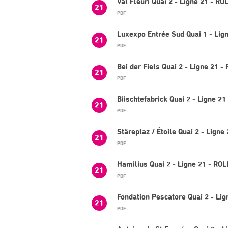
Val Fleuri Quai 2 - Ligne 21 - R
21
PDF
Luxexpo Entrée Sud Quai 1 - Lig
21
PDF
Bei der Fiels Quai 2 - Ligne 21 
21
PDF
Biischtefabrick Quai 2 - Ligne 2
21
PDF
Stäreplaz / Étoile Quai 2 - Lign
21
PDF
Hamilius Quai 2 - Ligne 21 - RO
21
PDF
Fondation Pescatore Quai 2 - Li
21
PDF