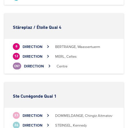
Stäreplaz / Étoile Quai 4
DIRECTION
BERTRANGE, Waassertuerm
8
DIRECTION
MERL, Celtes
12
DIRECTION
Centre
CN7
Ste Cunégonde Quai 1
DIRECTION
DOMMELDANGE, Chingiz Aitmatov
23
DIRECTION
STEINSEL, Kennedy
26