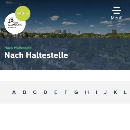
Zum
Hauptinhalt
gehen
Menü
Nach Haltestelle
Nach Haltestelle
A
B
C
D
E
F
G
H
I
J
K
L