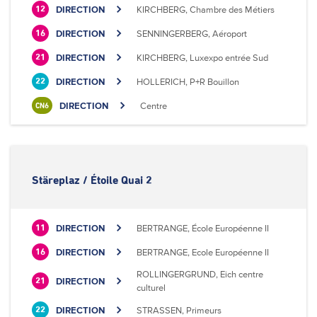
DIRECTION
KIRCHBERG, Chambre des Métiers
12
DIRECTION
SENNINGERBERG, Aéroport
16
DIRECTION
KIRCHBERG, Luxexpo entrée Sud
21
DIRECTION
HOLLERICH, P+R Bouillon
22
DIRECTION
Centre
CN6
Stäreplaz / Étoile Quai 2
DIRECTION
BERTRANGE, École Européenne II
11
DIRECTION
BERTRANGE, Ecole Européenne II
16
ROLLINGERGRUND, Eich centre
DIRECTION
21
culturel
DIRECTION
STRASSEN, Primeurs
22