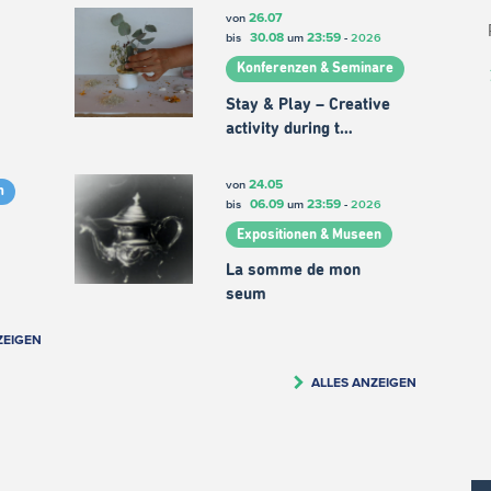
26.07
von
30.08
23:59
bis
um
-
2026
Konferenzen & Seminare
Stay & Play – Creative
activity during t…
24.05
von
m
06.09
23:59
bis
um
-
2026
Expositionen & Museen
La somme de mon
seum
ZEIGEN
ALLES ANZEIGEN