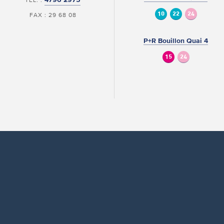
10
22
24
FAX : 29 68 08
P+R Bouillon Quai 4
15
24