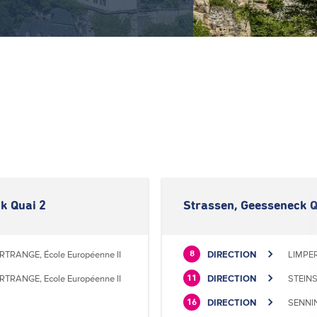
k Quai 2
Strassen, Geesseneck Q
RTRANGE, École Européenne II
DIRECTION
LIMPER
8
RTRANGE, Ecole Européenne II
DIRECTION
STEINS
11
DIRECTION
SENNIN
16