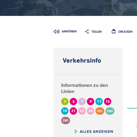
ANHÖREN
TEILEN
DRUCKEN
Verkehrsinfo
Informationen zu den
Linien
2
6
7
8
13
16
18
21
23
25
CN1
CN2
CN5
ALLES ANZEIGEN