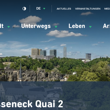
DE
AKTUELLES
VERANSTALTUNGEN
MED
dt
Unterwegs
Leben
Ar
ation
ipale
sseneck Quai 2