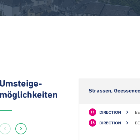
Umsteige-
Strassen, Geessenec
möglichkeiten
DIRECTION
BE
11
DIRECTION
BE
16