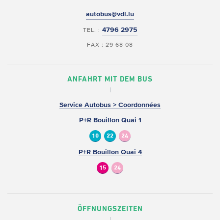
autobus@vdl.lu
4796 2975
TEL. :
FAX : 29 68 08
ANFAHRT MIT DEM BUS
Service Autobus > Coordonnées
P+R Bouillon Quai 1
10
22
24
P+R Bouillon Quai 4
15
24
ÖFFNUNGSZEITEN