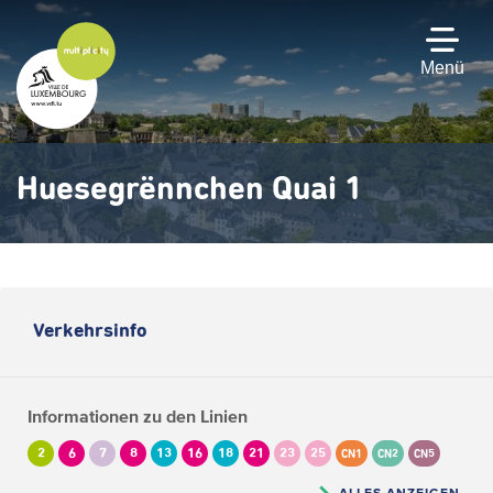
Zum
Hauptinhalt
gehen
Menü
Huesegrënnchen Quai 1
Verkehrsinfo
Informationen zu den Linien
2
6
7
8
13
16
18
21
23
25
CN1
CN2
CN5
ALLES ANZEIGEN