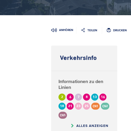
ANHÖREN
TEILEN
DRUCKEN
Verkehrsinfo
Informationen zu den
Linien
2
6
7
8
13
16
18
21
23
25
CN1
CN2
CN5
ALLES ANZEIGEN