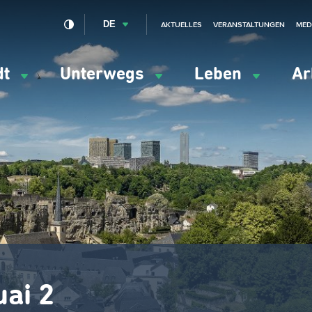
DE
AKTUELLES
VERANSTALTUNGEN
MED
dt
Unterwegs
Leben
Ar
ation
ipale
ai 2