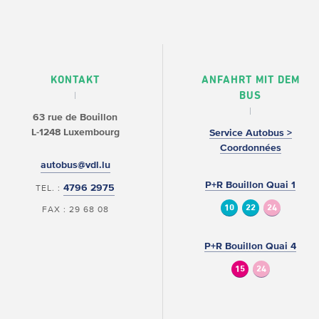
KONTAKT
ANFAHRT MIT DEM
BUS
63 rue de Bouillon
L-1248 Luxembourg
Service Autobus >
Coordonnées
autobus@vdl.lu
P+R Bouillon Quai 1
4796 2975
TEL. :
10
22
24
FAX : 29 68 08
P+R Bouillon Quai 4
15
24