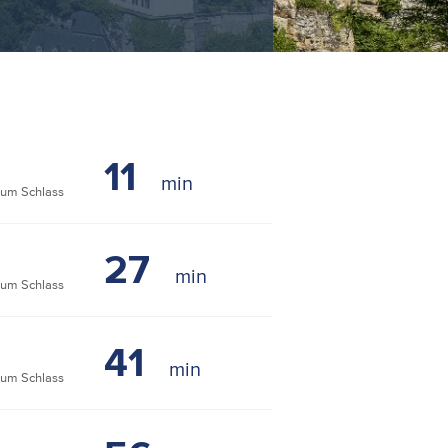
11
um Schlass
27
um Schlass
41
um Schlass