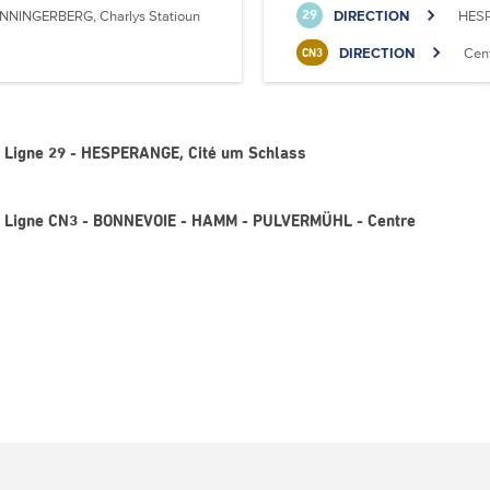
NNINGERBERG, Charlys Statioun
DIRECTION
HESP
29
DIRECTION
Cen
CN3
- Ligne 29 - HESPERANGE, Cité um Schlass
- Ligne CN3 - BONNEVOIE - HAMM - PULVERMÜHL - Centre