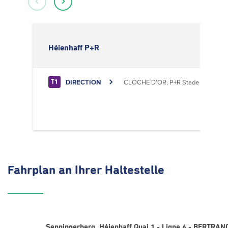
Héienhaff P+R
DIRECTION
CLOCHE D'OR, P+R Stade de Luxem
T1
Fahrplan
an Ihrer Haltestelle
Senningerberg, Héienhaff Quai 1 - Ligne 6 - BERTRA