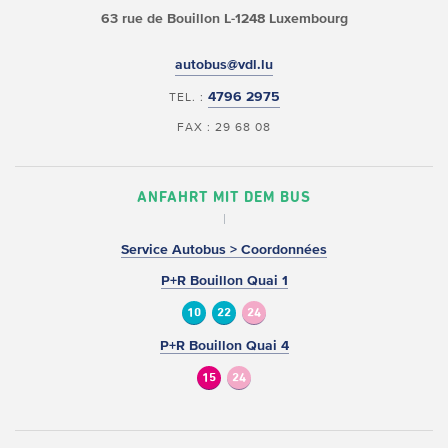
63 rue de Bouillon
L-1248 Luxembourg
autobus@vdl.lu
4796 2975
TEL. :
FAX : 29 68 08
ANFAHRT MIT DEM BUS
Service Autobus > Coordonnées
P+R Bouillon Quai 1
10
22
24
P+R Bouillon Quai 4
15
24