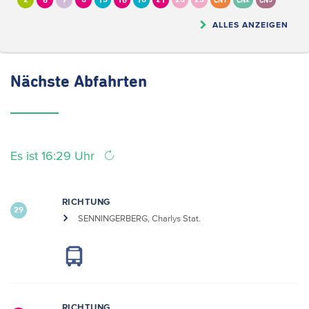
2
6
7
8
13
16
18
21
23
25
CN1
CN2
CN5
ALLES ANZEIGEN
Nächste
Abfahrten
Es ist 16:29 Uhr
RICHTUNG
29
SENNINGERBERG, Charlys Stat.
RICHTUNG