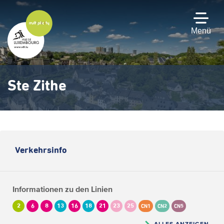
Zum
Hauptinhalt
gehen
Menü
Ste Zithe
Verkehrsinfo
Informationen zu den Linien
2
6
8
13
16
18
21
23
25
CN1
CN2
CN5
ALLES ANZEIGEN