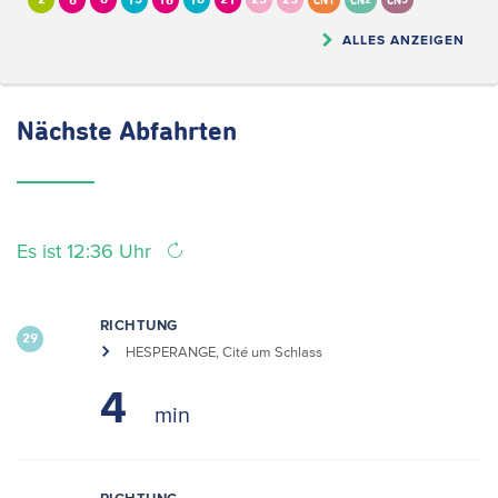
2
6
8
13
16
18
21
23
25
CN1
CN2
CN5
ALLES ANZEIGEN
Nächste
Abfahrten
Es ist 12:36 Uhr
RICHTUNG
29
HESPERANGE, Cité um Schlass
4