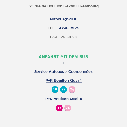
63 rue de Bouillon
L-1248 Luxembourg
autobus@vdl.lu
4796 2975
TEL. :
FAX : 29 68 08
ANFAHRT MIT DEM BUS
Service Autobus > Coordonnées
P+R Bouillon Quai 1
10
22
24
P+R Bouillon Quai 4
15
24