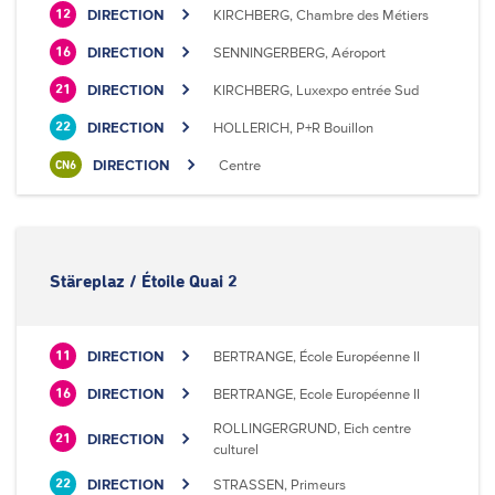
DIRECTION
KIRCHBERG, Chambre des Métiers
12
DIRECTION
SENNINGERBERG, Aéroport
16
DIRECTION
KIRCHBERG, Luxexpo entrée Sud
21
DIRECTION
HOLLERICH, P+R Bouillon
22
DIRECTION
Centre
CN6
Stäreplaz / Étoile Quai 2
DIRECTION
BERTRANGE, École Européenne II
11
DIRECTION
BERTRANGE, Ecole Européenne II
16
ROLLINGERGRUND, Eich centre
DIRECTION
21
culturel
DIRECTION
STRASSEN, Primeurs
22