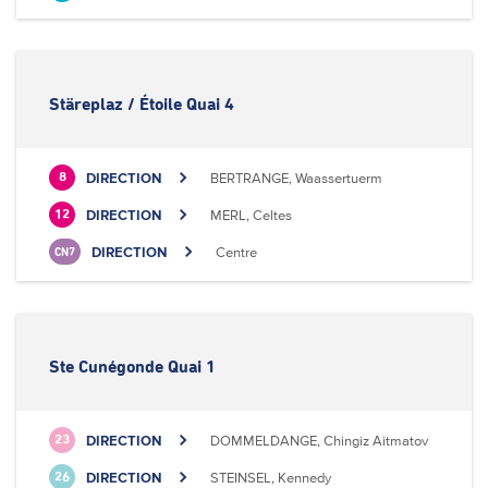
Stäreplaz / Étoile Quai 4
DIRECTION
BERTRANGE, Waassertuerm
8
DIRECTION
MERL, Celtes
12
DIRECTION
Centre
CN7
Ste Cunégonde Quai 1
DIRECTION
DOMMELDANGE, Chingiz Aitmatov
23
DIRECTION
STEINSEL, Kennedy
26