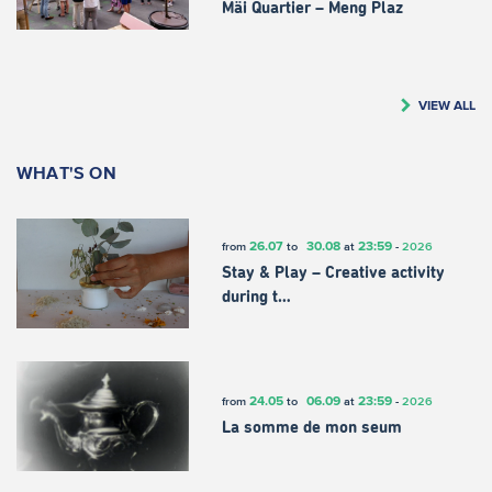
Mäi Quartier – Meng Plaz
VIEW ALL
WHAT'S ON
26.07
30.08
23:59
from
to
at
-
2026
Stay & Play – Creative activity
during t…
24.05
06.09
23:59
from
to
at
-
2026
La somme de mon seum