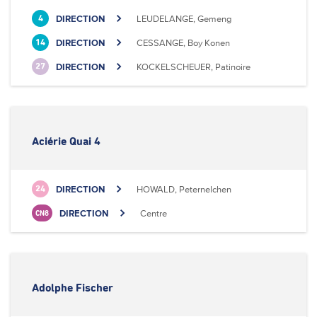
DIRECTION
LEUDELANGE, Gemeng
4
DIRECTION
CESSANGE, Boy Konen
14
DIRECTION
KOCKELSCHEUER, Patinoire
27
Aciérie Quai 4
DIRECTION
HOWALD, Peternelchen
24
DIRECTION
Centre
CN8
Adolphe Fischer