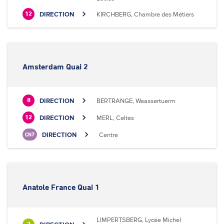
DIRECTION
KIRCHBERG, Chambre des Métiers
12
Amsterdam Quai 2
DIRECTION
BERTRANGE, Waassertuerm
8
DIRECTION
MERL, Celtes
12
DIRECTION
Centre
CN7
Anatole France Quai 1
LIMPERTSBERG, Lycée Michel