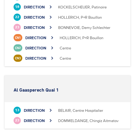
DIRECTION
KOCKELSCHEUER, Patinoire
18
DIRECTION
HOLLERICH, P+R Bouillon
22
DIRECTION
BONNEVOIE, Demy Schlechter
23
DIRECTION
HOLLERICH, P+R Bouillon
CN1
DIRECTION
Centre
CN2
DIRECTION
Centre
CN3
Al Gaasperech Quai 1
DIRECTION
BELAIR, Centre Hospitalier
13
DIRECTION
DOMMELDANGE, Chingiz Aitmatov
23