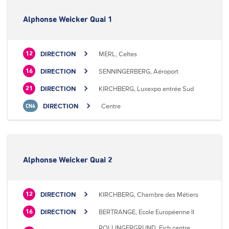
Alphonse Weicker Quai 1
DIRECTION
MERL, Celtes
12
DIRECTION
SENNINGERBERG, Aéroport
16
DIRECTION
KIRCHBERG, Luxexpo entrée Sud
21
DIRECTION
Centre
CN4
Alphonse Weicker Quai 2
DIRECTION
KIRCHBERG, Chambre des Métiers
12
DIRECTION
BERTRANGE, Ecole Européenne II
16
ROLLINGERGRUND, Eich centre