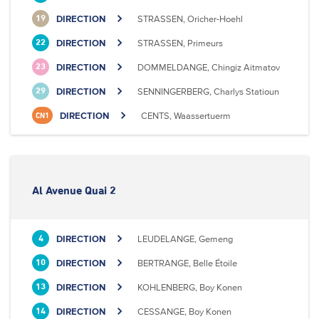
DIRECTION
STRASSEN, Oricher-Hoehl
19
DIRECTION
STRASSEN, Primeurs
22
DIRECTION
DOMMELDANGE, Chingiz Aitmatov
23
DIRECTION
SENNINGERBERG, Charlys Statioun
29
DIRECTION
CENTS, Waassertuerm
CN1
Al Avenue Quai 2
DIRECTION
LEUDELANGE, Gemeng
4
DIRECTION
BERTRANGE, Belle Étoile
10
DIRECTION
KOHLENBERG, Boy Konen
13
DIRECTION
CESSANGE, Boy Konen
14