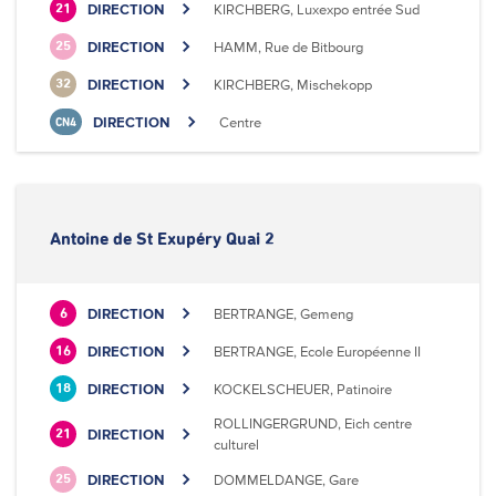
DIRECTION
KIRCHBERG, Luxexpo entrée Sud
21
DIRECTION
HAMM, Rue de Bitbourg
25
DIRECTION
KIRCHBERG, Mischekopp
32
DIRECTION
Centre
CN4
Antoine de St Exupéry Quai 2
DIRECTION
BERTRANGE, Gemeng
6
DIRECTION
BERTRANGE, Ecole Européenne II
16
DIRECTION
KOCKELSCHEUER, Patinoire
18
ROLLINGERGRUND, Eich centre
DIRECTION
21
culturel
DIRECTION
DOMMELDANGE, Gare
25