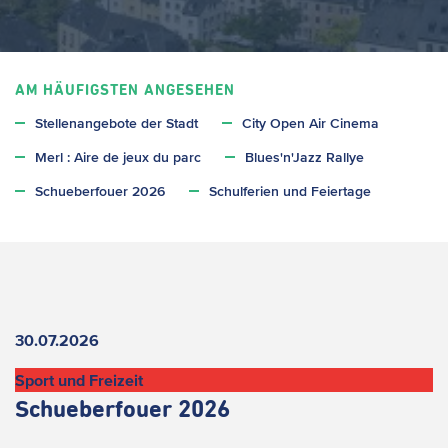
AM HÄUFIGSTEN ANGESEHEN
Stellenangebote der Stadt
City Open Air Cinema
Merl : Aire de jeux du parc
Blues'n'Jazz Rallye
Schueberfouer 2026
Schulferien und Feiertage
Aktuelles
30.07.2026
Sport und Freizeit
Schueberfouer 2026