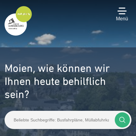
Zum
Hauptinhalt
gehen
Menü
Moien,
wie können wir
Ihnen heute behilflich
sein?