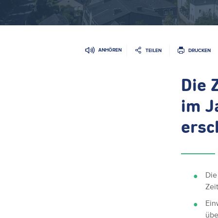
ANHÖREN
TEILEN
DRUCKEN
Die 
im J
ersc
Die
Zei
Ein
übe