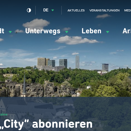
DE
AKTUELLES
VERANSTALTUNGEN
MED
dt
Unterwegs
Leben
Ar
ation
ipale
zine
 „City“ abonnieren