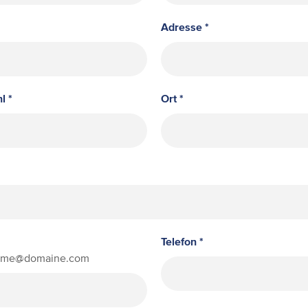
Adresse *
l *
Ort *
Telefon *
Name@domaine.com