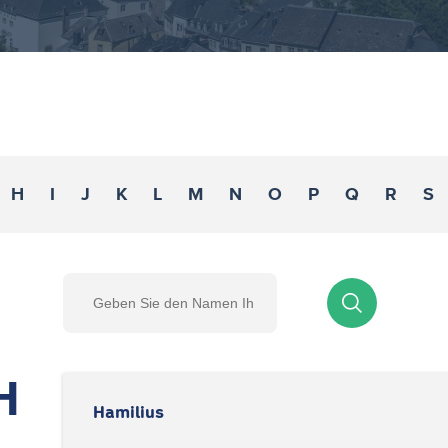
H
I
J
K
L
M
N
O
P
Q
R
S
H
Hamilius