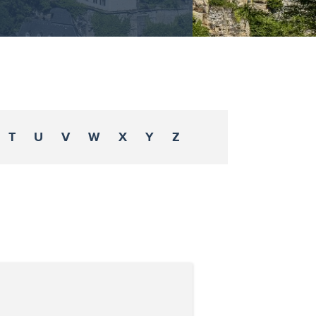
T
U
V
W
X
Y
Z