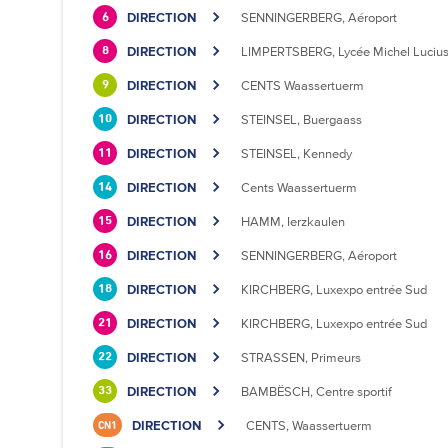
DIRECTION
SENNINGERBERG, Aéroport
6
DIRECTION
LIMPERTSBERG, Lycée Michel Luciu
8
DIRECTION
CENTS Waassertuerm
9
DIRECTION
STEINSEL, Buergaass
10
DIRECTION
STEINSEL, Kennedy
11
DIRECTION
Cents Waassertuerm
14
DIRECTION
HAMM, Ierzkaulen
15
DIRECTION
SENNINGERBERG, Aéroport
16
DIRECTION
KIRCHBERG, Luxexpo entrée Sud
18
DIRECTION
KIRCHBERG, Luxexpo entrée Sud
21
DIRECTION
STRASSEN, Primeurs
22
DIRECTION
BAMBËSCH, Centre sportif
33
DIRECTION
CENTS, Waassertuerm
CN1