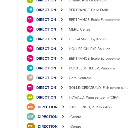
DIRECTION
HAMM, Rue de Bitbourg
9
DIRECTION
BERTRANGE, Belle Étoile
10
DIRECTION
BERTRANGE, École Européenne II
11
DIRECTION
MERL, Celtes
12
DIRECTION
CESSANGE, Boy Konen
14
DIRECTION
HOLLERICH, P+R Bouillon
15
DIRECTION
BERTRANGE, Ecole Européenne II
16
DIRECTION
KOCKELSCHEUER, Patinoire
18
DIRECTION
Gare Centrale
19
DIRECTION
ROLLINGERGRUND, Eich centre cultu
21
DIRECTION
HOWALD, Waassertuerm (CIPA)
33
DIRECTION
HOLLERICH, P+R Bouillon
CN1
DIRECTION
Centre
CN2
DIRECTION
Centre
CN3