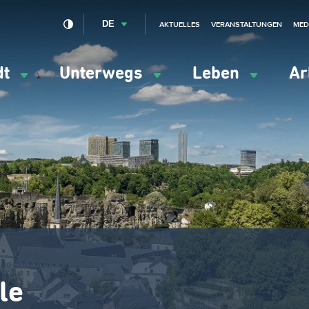
DE
AKTUELLES
VERANSTALTUNGEN
MED
dt
Unterwegs
Leben
Ar
ation
ipale
le