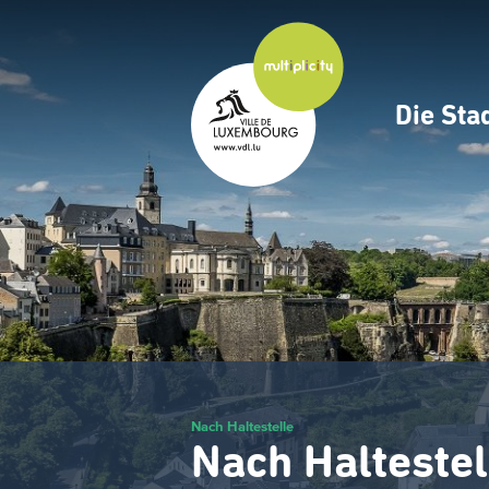
Zum
Hauptinhalt
gehen
Die Sta
Navig
princ
Nach Haltestelle
Nach Haltestel