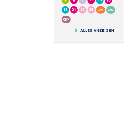
2
6
7
8
13
16
18
21
23
25
CN1
CN2
CN5
ALLES ANZEIGEN