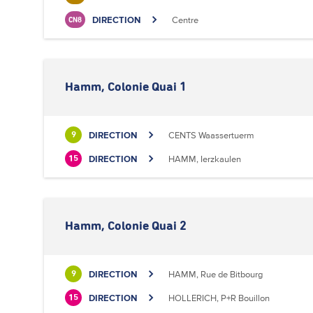
DIRECTION
Centre
CN8
Hamm, Colonie Quai 1
DIRECTION
CENTS Waassertuerm
9
DIRECTION
HAMM, Ierzkaulen
15
Hamm, Colonie Quai 2
DIRECTION
HAMM, Rue de Bitbourg
9
DIRECTION
HOLLERICH, P+R Bouillon
15