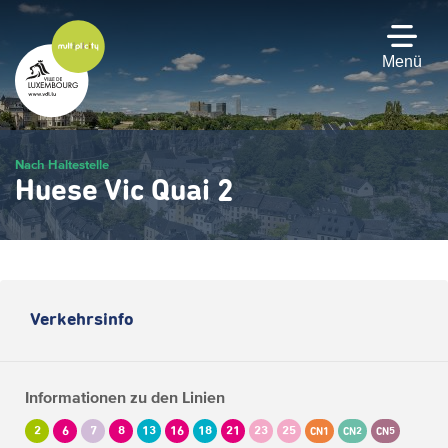
Zum
Hauptinhalt
gehen
Menü
Nach Haltestelle
Huese Vic Quai 2
Verkehrsinfo
Informationen zu den Linien
2
6
7
8
13
16
18
21
23
25
CN1
CN2
CN5