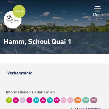
Zum
Hauptinhalt
gehen
Menü
Hamm, Schoul Quai 1
Verkehrsinfo
Informationen zu den Linien
2
6
7
8
13
16
18
21
23
25
CN1
CN2
CN5
ALLES ANZEIGEN