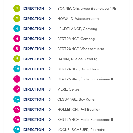
DIRECTION
BONNEVOIE, Lycée Bouneweg / PE
2
DIRECTION
HOWALD, Waassertuerm
3
DIRECTION
LEUDELANGE, Gemeng
4
DIRECTION
BERTRANGE, Gemeng
6
DIRECTION
BERTRANGE, Waassertuerm
8
DIRECTION
HAMM, Rue de Bitbourg
9
DIRECTION
BERTRANGE, Belle Étoile
10
DIRECTION
BERTRANGE, École Européenne II
11
DIRECTION
MERL, Celtes
12
DIRECTION
CESSANGE, Boy Konen
14
DIRECTION
HOLLERICH, P+R Bouillon
15
DIRECTION
BERTRANGE, Ecole Européenne II
16
DIRECTION
KOCKELSCHEUER, Patinoire
18