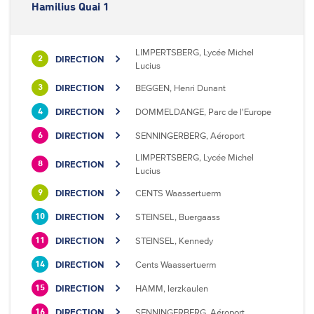
Hamilius Quai 1
LIMPERTSBERG, Lycée Michel
DIRECTION
2
Lucius
DIRECTION
BEGGEN, Henri Dunant
3
DIRECTION
DOMMELDANGE, Parc de l'Europe
4
DIRECTION
SENNINGERBERG, Aéroport
6
LIMPERTSBERG, Lycée Michel
DIRECTION
8
Lucius
DIRECTION
CENTS Waassertuerm
9
DIRECTION
STEINSEL, Buergaass
10
DIRECTION
STEINSEL, Kennedy
11
DIRECTION
Cents Waassertuerm
14
DIRECTION
HAMM, Ierzkaulen
15
DIRECTION
SENNINGERBERG, Aéroport
16