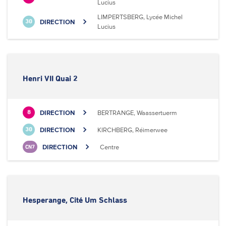
Lucius
LIMPERTSBERG, Lycée Michel
DIRECTION
30
Lucius
Henri VII Quai 2
DIRECTION
BERTRANGE, Waassertuerm
8
DIRECTION
KIRCHBERG, Réimerwee
30
DIRECTION
Centre
CN7
Hesperange, Cité Um Schlass