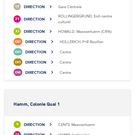
DIRECTION
Gare Centrale
19
ROLLINGERGRUND, Eich centre
DIRECTION
21
culturel
DIRECTION
HOWALD, Waassertuerm (CIPA)
33
DIRECTION
HOLLERICH, P+R Bouillon
CN1
DIRECTION
Centre
CN2
DIRECTION
Centre
CN3
DIRECTION
Centre
CN8
Hamm, Colonie Quai 1
DIRECTION
CENTS Waassertuerm
9
DIRECTION
HAMM, Ierzkaulen
15