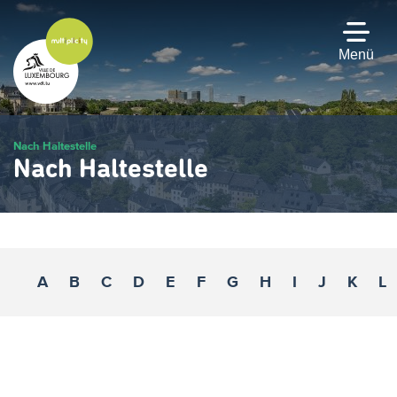
Zum
Hauptinhalt
gehen
Menü
Nach Haltestelle
Nach Haltestelle
A
B
C
D
E
F
G
H
I
J
K
L