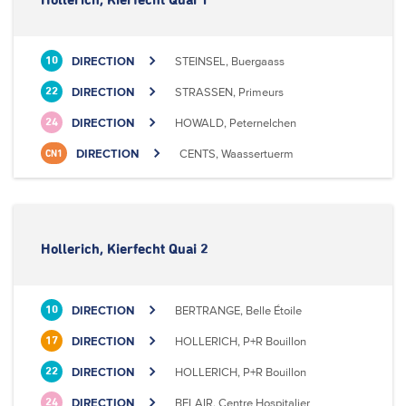
Hollerich, Kierfecht Quai 1
DIRECTION
STEINSEL, Buergaass
10
DIRECTION
STRASSEN, Primeurs
22
DIRECTION
HOWALD, Peternelchen
24
DIRECTION
CENTS, Waassertuerm
CN1
Hollerich, Kierfecht Quai 2
DIRECTION
BERTRANGE, Belle Étoile
10
DIRECTION
HOLLERICH, P+R Bouillon
17
DIRECTION
HOLLERICH, P+R Bouillon
22
DIRECTION
BELAIR, Centre Hospitalier
24