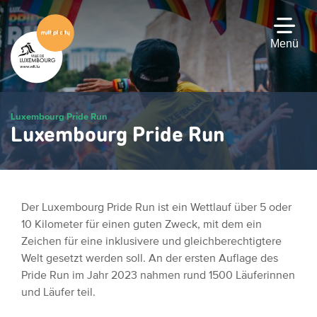
Zum
Hauptinhalt
gehen
Menü
Luxembourg Pride Run
Luxembourg Pride Run
Der Luxembourg Pride Run ist ein Wettlauf über 5 oder
10 Kilometer für einen guten Zweck, mit dem ein
Zeichen für eine inklusivere und gleichberechtigtere
Welt gesetzt werden soll. An der ersten Auflage des
Pride Run im Jahr 2023 nahmen rund 1500 Läuferinnen
und Läufer teil.