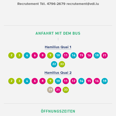
Recrutement
Tél. 4796-2679
recrutement@vdl.lu
ANFAHRT MIT DEM BUS
Hamilius Quai 1
2
3
4
6
8
9
10
11
14
15
16
18
21
22
33
Hamilius Quai 2
2
3
4
6
8
9
10
11
12
14
15
16
18
19
21
33
ÖFFNUNGSZEITEN