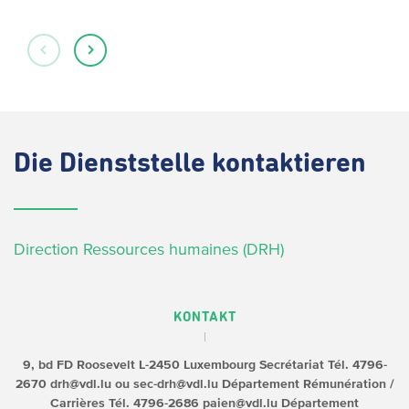
Die
Dienststelle kontaktieren
Direction Ressources humaines (DRH)
KONTAKT
9, bd FD Roosevelt
L-2450 Luxembourg
Secrétariat
Tél. 4796-
2670
drh@vdl.lu ou sec-drh@vdl.lu
Département Rémunération /
Carrières
Tél. 4796-2686
paien@vdl.lu
Département