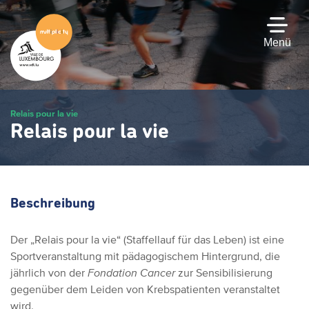
Zum
Hauptinhalt
gehen
Menü
Relais pour la vie
Relais pour la vie
Beschreibung
Der „Relais pour la vie“ (Staffellauf für das Leben) ist eine
Sportveranstaltung mit pädagogischem Hintergrund, die
jährlich von der
Fondation Cancer
zur Sensibilisierung
gegenüber dem Leiden von Krebspatienten veranstaltet
wird.