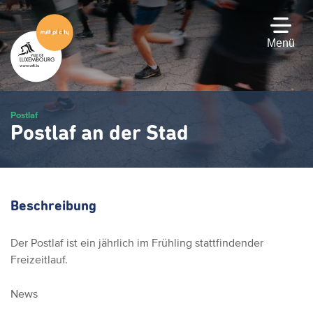
Zum
Hauptinhalt
gehen
Menü
Postlaf
Postlaf an der Stad
Beschreibung
Der Postlaf ist ein jährlich im Frühling stattfindender
Freizeitlauf.
News