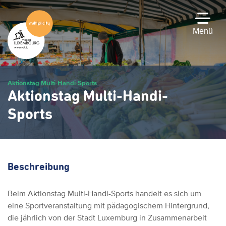
Zum
Hauptinhalt
gehen
Menü
Aktionstag Multi-Handi-Sports
Aktionstag Multi-Handi-
Sports
Beschreibung
Beim Aktionstag Multi-Handi-Sports handelt es sich um
eine Sportveranstaltung mit pädagogischem Hintergrund,
die jährlich von der Stadt Luxemburg in Zusammenarbeit