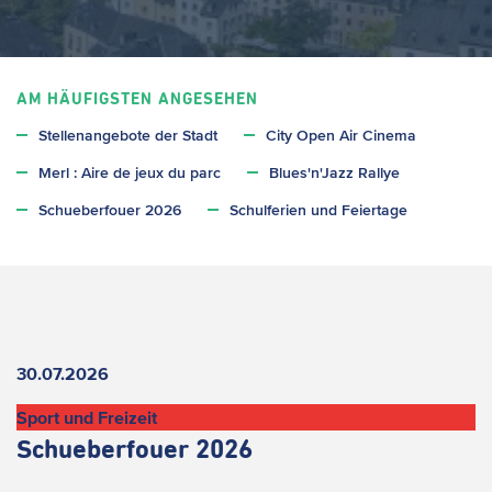
AM HÄUFIGSTEN ANGESEHEN
Stellenangebote der Stadt
City Open Air Cinema
Merl : Aire de jeux du parc
Blues'n'Jazz Rallye
Schueberfouer 2026
Schulferien und Feiertage
Aktuelles
30.07.2026
Sport und Freizeit
Schueberfouer 2026