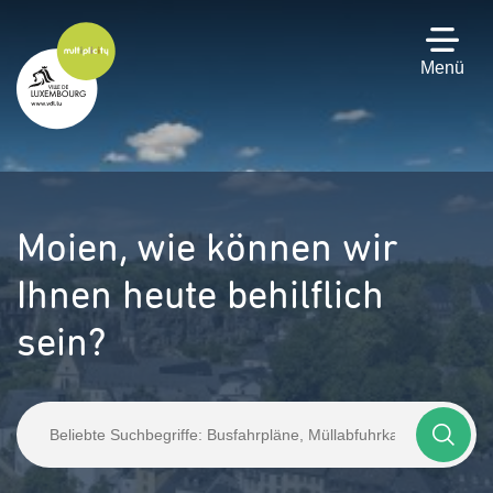
Zum
Hauptinhalt
gehen
Menü
Moien,
wie können wir
Ihnen heute behilflich
sein?