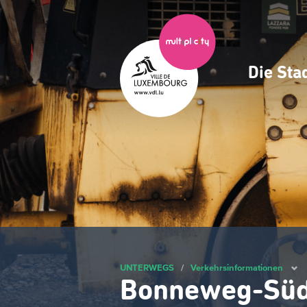
Zum
Hauptinhalt
gehen
Die Sta
Navig
princ
UNTERWEGS
/
Verkehrsinformationen
Bonneweg-Süd: