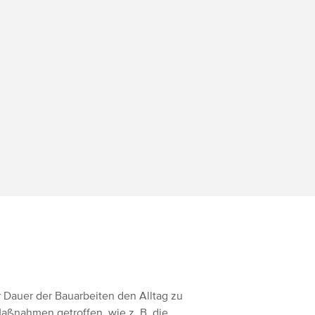
:
auer der Bauarbeiten den Alltag zu
Maßnahmen getroffen, wie z. B. die