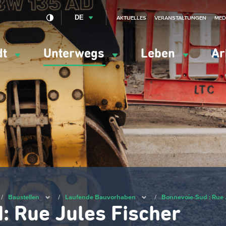
DE
AKTUELLES
VERANSTALTUNGEN
MED
dt
Unterwegs
Leben
Ar
ation
ipale
/
Baustellen
/
Laufende Bauvorhaben
/
Bonnevoie-Sud : Rue J
 Rue Jules Fischer