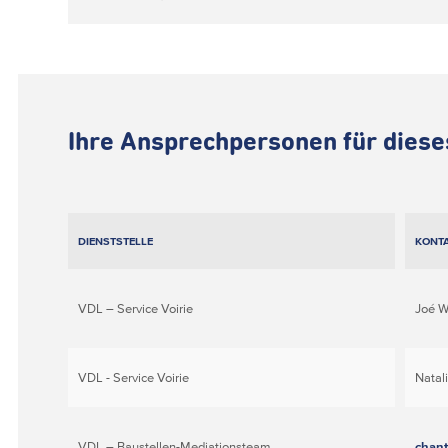
Ihre Ansprechpersonen für dies
DIENSTSTELLE
KONT
VDL – Service Voirie
Joé W
VDL - Service Voirie
Natal
VDL – Baustellen-Mediationsteam
chant