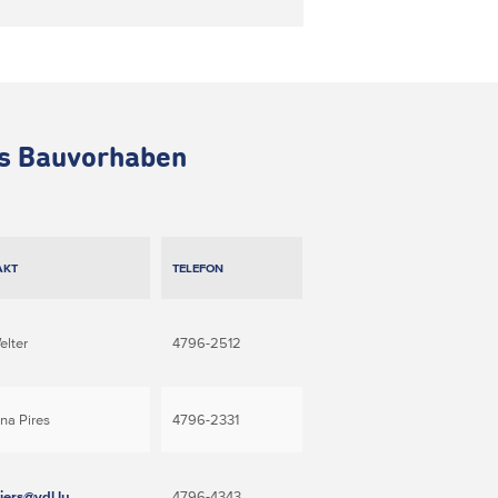
es Bauvorhaben
AKT
TELEFON
elter
4796-2512
ina Pires
4796-2331
iers@vdl.lu
4796-4343