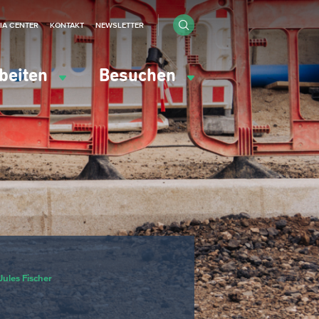
IA CENTER
KONTAKT
NEWSLETTER
beiten
Besuchen
ules Fischer