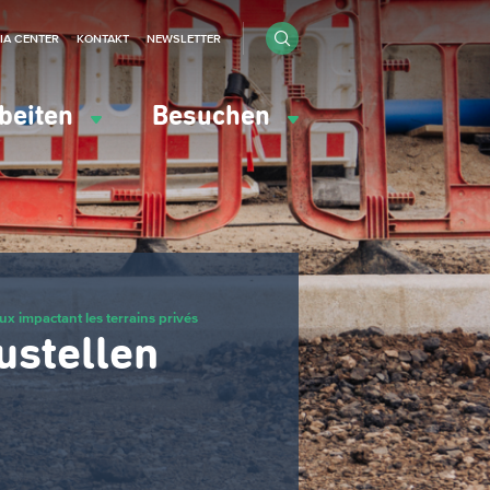
IA CENTER
KONTAKT
NEWSLETTER
beiten
Besuchen
ux impactant les terrains privés
ustellen