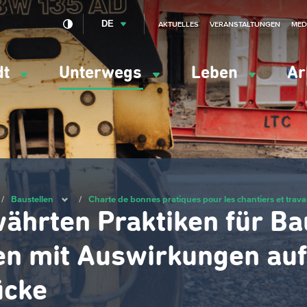
DE
AKTUELLES
VERANSTALTUNGEN
MED
dt
Unterwegs
Leben
Ar
ation
ipale
/
Baustellen
/
Charte de bonnes pratiques pour les chantiers et trava
ährten Praktiken für Ba
en mit Auswirkungen auf
ücke