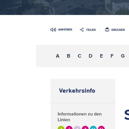
ANHÖREN
TEILEN
DRUCKEN
A
B
C
D
E
F
G
Verkehrsinfo
Informationen zu den
Linien