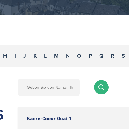
H
I
J
K
L
M
N
O
P
Q
R
S
S
Sacré-Coeur Quai 1