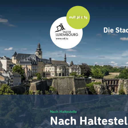
Zum
Hauptinhalt
gehen
Die Sta
Navig
princ
Nach Haltestelle
Nach Haltestel