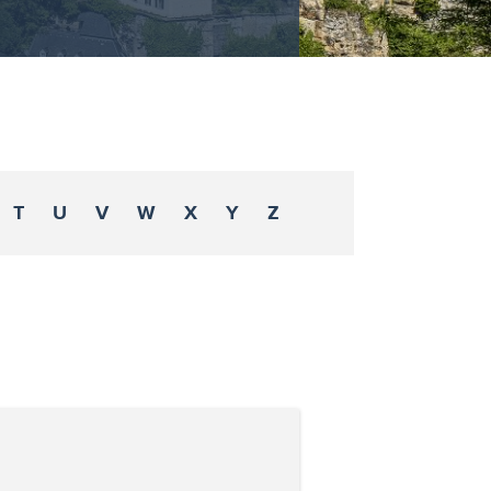
T
U
V
W
X
Y
Z