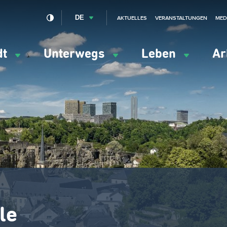
DE
AKTUELLES
VERANSTALTUNGEN
MED
dt
Unterwegs
Leben
Ar
ation
ipale
le