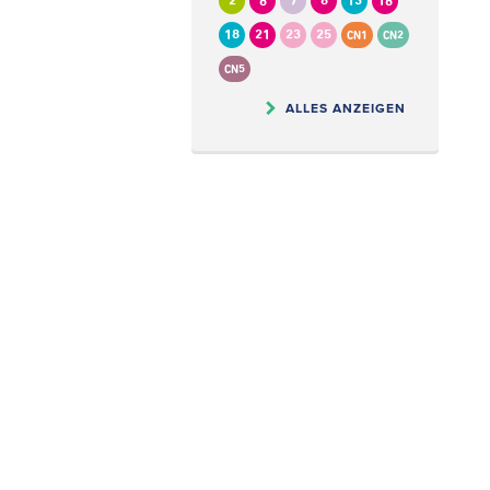
2
6
7
8
13
16
18
21
23
25
CN1
CN2
CN5
ALLES ANZEIGEN