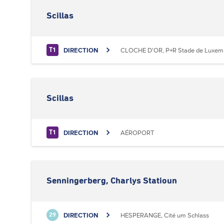
Scillas
DIRECTION
CLOCHE D'OR, P+R Stade de Luxem
T1
Scillas
DIRECTION
AÉROPORT
T1
Senningerberg, Charlys Statioun
DIRECTION
HESPERANGE, Cité um Schlass
29