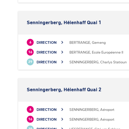
Senningerberg, Héienhaff Quai 1
DIRECTION
BERTRANGE, Gemeng
6
DIRECTION
BERTRANGE, Ecole Européenne II
16
DIRECTION
SENNINGERBERG, Charlys Statioun
29
Senningerberg, Héienhaff Quai 2
DIRECTION
SENNINGERBERG, Aéroport
6
DIRECTION
SENNINGERBERG, Aéroport
16