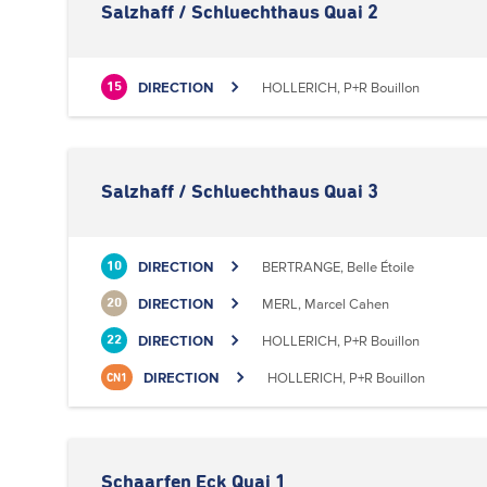
Salzhaff / Schluechthaus Quai 2
DIRECTION
HOLLERICH, P+R Bouillon
15
Salzhaff / Schluechthaus Quai 3
DIRECTION
BERTRANGE, Belle Étoile
10
DIRECTION
MERL, Marcel Cahen
20
DIRECTION
HOLLERICH, P+R Bouillon
22
DIRECTION
HOLLERICH, P+R Bouillon
CN1
Schaarfen Eck Quai 1