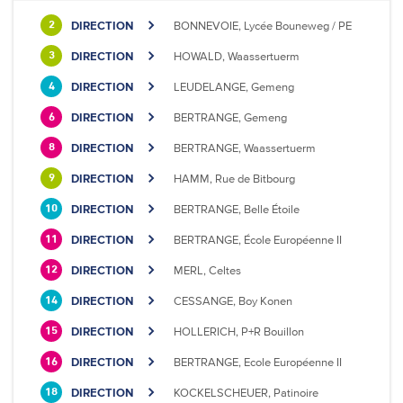
DIRECTION
BONNEVOIE, Lycée Bouneweg / PE
2
DIRECTION
HOWALD, Waassertuerm
3
DIRECTION
LEUDELANGE, Gemeng
4
DIRECTION
BERTRANGE, Gemeng
6
DIRECTION
BERTRANGE, Waassertuerm
8
DIRECTION
HAMM, Rue de Bitbourg
9
DIRECTION
BERTRANGE, Belle Étoile
10
DIRECTION
BERTRANGE, École Européenne II
11
DIRECTION
MERL, Celtes
12
DIRECTION
CESSANGE, Boy Konen
14
DIRECTION
HOLLERICH, P+R Bouillon
15
DIRECTION
BERTRANGE, Ecole Européenne II
16
DIRECTION
KOCKELSCHEUER, Patinoire
18