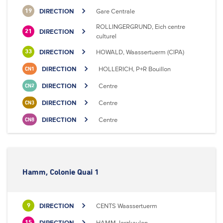
DIRECTION
Gare Centrale
19
ROLLINGERGRUND, Eich centre
DIRECTION
21
culturel
DIRECTION
HOWALD, Waassertuerm (CIPA)
33
DIRECTION
HOLLERICH, P+R Bouillon
CN1
DIRECTION
Centre
CN2
DIRECTION
Centre
CN3
DIRECTION
Centre
CN8
Hamm, Colonie Quai 1
DIRECTION
CENTS Waassertuerm
9
DIRECTION
HAMM, Ierzkaulen
15