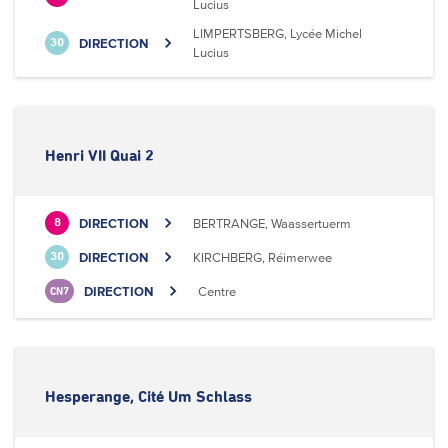
Lucius
LIMPERTSBERG, Lycée Michel
DIRECTION
30
Lucius
Henri VII Quai 2
DIRECTION
BERTRANGE, Waassertuerm
8
DIRECTION
KIRCHBERG, Réimerwee
30
DIRECTION
Centre
CN7
Hesperange, Cité Um Schlass