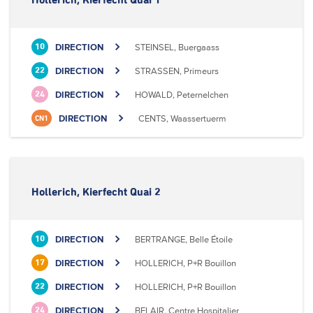
Hollerich, Kierfecht Quai 1
DIRECTION
STEINSEL, Buergaass
10
DIRECTION
STRASSEN, Primeurs
22
DIRECTION
HOWALD, Peternelchen
24
DIRECTION
CENTS, Waassertuerm
CN1
Hollerich, Kierfecht Quai 2
DIRECTION
BERTRANGE, Belle Étoile
10
DIRECTION
HOLLERICH, P+R Bouillon
17
DIRECTION
HOLLERICH, P+R Bouillon
22
DIRECTION
BELAIR, Centre Hospitalier
24