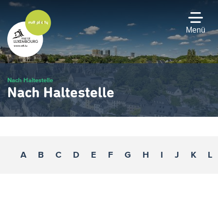
Zum
Hauptinhalt
gehen
Menü
Nach Haltestelle
Nach Haltestelle
A
B
C
D
E
F
G
H
I
J
K
L