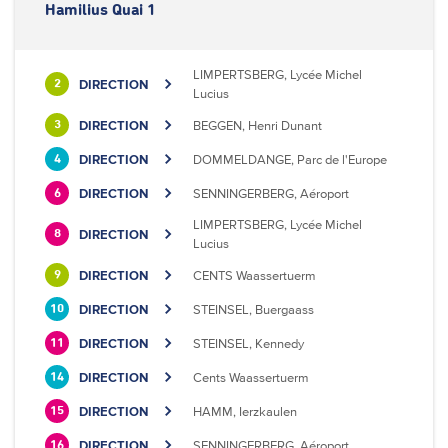
Hamilius Quai 1
LIMPERTSBERG, Lycée Michel
DIRECTION
2
Lucius
DIRECTION
BEGGEN, Henri Dunant
3
DIRECTION
DOMMELDANGE, Parc de l'Europe
4
DIRECTION
SENNINGERBERG, Aéroport
6
LIMPERTSBERG, Lycée Michel
DIRECTION
8
Lucius
DIRECTION
CENTS Waassertuerm
9
DIRECTION
STEINSEL, Buergaass
10
DIRECTION
STEINSEL, Kennedy
11
DIRECTION
Cents Waassertuerm
14
DIRECTION
HAMM, Ierzkaulen
15
DIRECTION
SENNINGERBERG, Aéroport
16